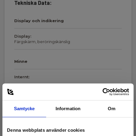
Tekniska Data:
Display och indikering
Display:
Färgskärm, beröringskänslig
Minne
Internt:
32 GB
Visa mer
Kommunikation
Samtycke
Information
Om
Ladda ner
Programvara
Denna webbplats använder cookies