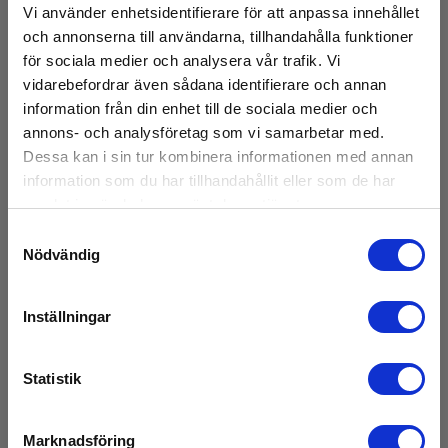
Broschyrer
Programvara:
Vi använder enhetsidentifierare för att anpassa innehållet
Elma_Brochure_Sefram_DAS30_w_print_PTT00_option__EN.
Windows (inkl.)
och annonserna till användarna, tillhandahålla funktioner
för sociala medier och analysera vår trafik. Vi
Manualer
vidarebefordrar även sådana identifierare och annan
Batteri
Elma_Manual_Sefram_DAS30_w_print_PTT00_option__EN.pd
information från din enhet till de sociala medier och
annons- och analysföretag som vi samarbetar med.
Batteri:
MSDS Datablad
Dessa kan i sin tur kombinera informationen med annan
1 Li-ion (inkl.)
DASxx_MSDS.pdf
information som du har tillhandahållit eller som de har
samlat in när du har använt deras tjänster.
UN38.3
Mått
DASxx_UN38.3.pdf
Samtyckesval
Nödvändig
H x B x D:
295 mm x 210 mm x 105 mm
Inställningar
Vikt
Tillbehör
Statistik
Nettovikt:
2500 g
Marknadsföring