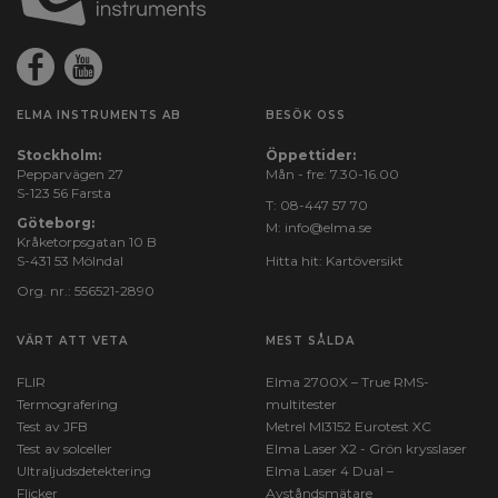
ELMA INSTRUMENTS AB
BESÖK OSS
Stockholm:
Öppettider:
Pepparvägen 27
Mån - fre: 7.30-16.00
S-123 56 Farsta
T:
08-447 57 70
Göteborg:
M:
info@elma.se
Kråketorpsgatan 10 B
S-431 53 Mölndal
Hitta hit:
Kartöversikt
Org. nr.: 556521-2890
VÄRT ATT VETA
MEST SÅLDA
FLIR
Elma 2700X – True RMS-
Termografering
multitester
Test av JFB
Metrel MI3152 Eurotest XC
Test av solceller
Elma Laser X2 - Grön krysslaser
Ultraljudsdetektering
Elma Laser 4 Dual –
Flicker
Avståndsmätare