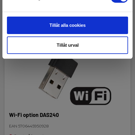
Tillåt alla cookies
Tillåt urval
Wi-Fi option DAS240
EAN 5706445950928