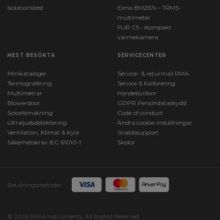
Isolationstest
Elma BM257s – TRMS-
multimeter
FLIR C5 - Kompakt
värmekamera
MEST BESÖKTA
SERVICECENTER
Minikataloger
Service- & returmall RMA
Termografering
Service & Kalibrering
Multimetrar
Handelsvillkor
Blowerdoor
GDPR Persondataskydd
Solcellsmätning
Code of conduct
Ultraljudsdetektering
Ändra cookie-inställningar
Ventilation, Klimat & Kyla
Snabbsupport
Säkerhetskrav IEC 61010-1
Skolor
Betalningsmetoder
© 2026 Elma Instruments. All Rights Reserved.