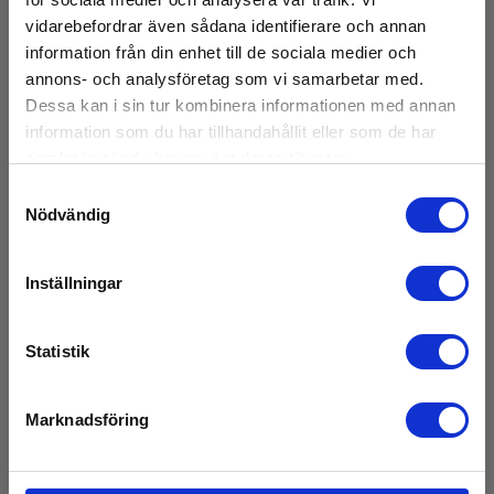
MSDS Datablad
Programvara:
vidarebefordrar även sådana identifierare och annan
DASxx_MSDS.pdf
Windows (inkl.)
information från din enhet till de sociala medier och
annons- och analysföretag som vi samarbetar med.
UN38.3
Dessa kan i sin tur kombinera informationen med annan
Batteri
DASxx_UN38.3.pdf
information som du har tillhandahållit eller som de har
samlat in när du har använt deras tjänster.
Batteri:
1 Li-ion (inkl.)
Samtyckesval
Nödvändig
Mått
Tillbehör
Inställningar
H x B x D:
295 mm x 210 mm x 105 mm
Statistik
Vikt
Marknadsföring
Nettovikt:
2500 g