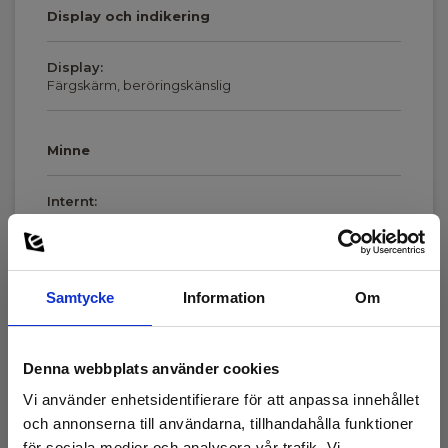
Display och indikering
Display:
Färgskärm, beröringskänslig
Minne
Internt:
64 GB
Visa mer
Kommunikation
Samtycke
Information
Om
Kommunikation:
Ladda ner
USB
Denna webbplats använder cookies
Datasheet
Vi använder enhetsidentifierare för att anpassa innehållet
Elma_Datasheet_Sefram_DAS60_Datalogger__EN.pdf
Programvara
och annonserna till användarna, tillhandahålla funktioner
för sociala medier och analysera vår trafik. Vi