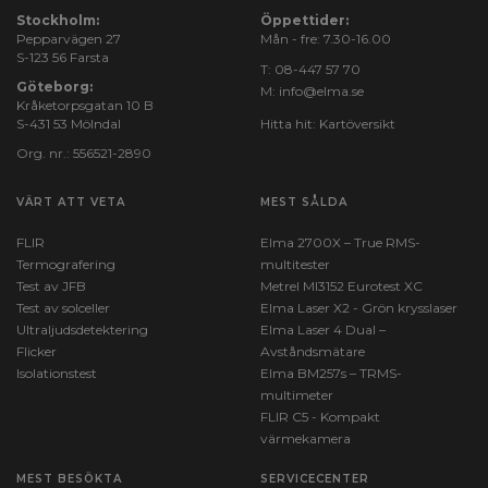
Stockholm:
Öppettider:
Pepparvägen 27
Mån - fre: 7.30-16.00
S-123 56 Farsta
T:
08-447 57 70
Göteborg:
M:
info@elma.se
Kråketorpsgatan 10 B
S-431 53 Mölndal
Hitta hit:
Kartöversikt
Org. nr.: 556521-2890
VÄRT ATT VETA
MEST SÅLDA
FLIR
Elma 2700X – True RMS-
Termografering
multitester
Test av JFB
Metrel MI3152 Eurotest XC
Test av solceller
Elma Laser X2 - Grön krysslaser
Ultraljudsdetektering
Elma Laser 4 Dual –
Flicker
Avståndsmätare
Isolationstest
Elma BM257s – TRMS-
multimeter
FLIR C5 - Kompakt
värmekamera
MEST BESÖKTA
SERVICECENTER