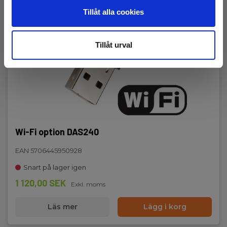
Tillåt alla cookies
Tillåt urval
Wi-Fi option DAS240
EAN 5706445950928
Snart på lager igen
1 120,00 SEK
Exkl. moms
Läs mer
Lägg i korg