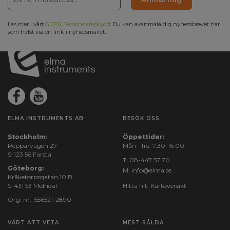
Läs mer i vårt
GDPR Persondataskydd
. Du kan avanmäla dig nyhetsbrevet när
som helst via en link i nyhetsmailet.
ELMA INSTRUMENTS AB
BESÖK OSS
Stockholm:
Öppettider:
Pepparvägen 27
Mån - fre: 7.30-16.00
S-123 56 Farsta
T:
08-447 57 70
Göteborg:
M:
info@elma.se
Kråketorpsgatan 10 B
S-431 53 Mölndal
Hitta hit:
Kartöversikt
Org. nr.: 556521-2890
VÄRT ATT VETA
MEST SÅLDA