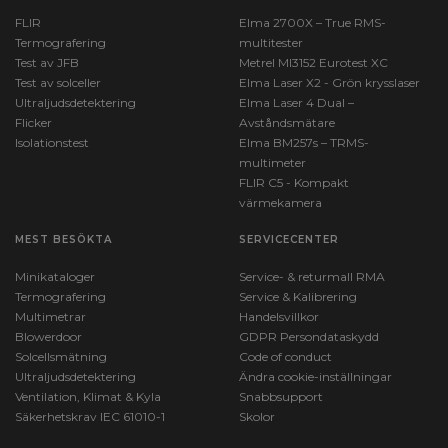
FLIR
Elma 2700X – True RMS-
Termografering
multitester
Test av JFB
Metrel MI3152 Eurotest XC
Test av solceller
Elma Laser X2 - Grön krysslaser
Ultraljudsdetektering
Elma Laser 4 Dual –
Flicker
Avståndsmätare
Isolationstest
Elma BM257s – TRMS-
multimeter
FLIR C5 - Kompakt
värmekamera
MEST BESÖKTA
SERVICECENTER
Minikataloger
Service- & returmall RMA
Termografering
Service & Kalibrering
Multimetrar
Handelsvillkor
Blowerdoor
GDPR Persondataskydd
Solcellsmätning
Code of conduct
Ultraljudsdetektering
Ändra cookie-inställningar
Ventilation, Klimat & Kyla
Snabbsupport
Säkerhetskrav IEC 61010-1
Skolor