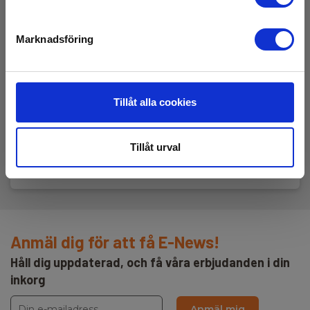
Datasheet
Marknadsföring
Elma_Datasheet_Minicam_SOLO_PRO_Plus_40M_50mm_CA
MSDS Datablad
YOK_MSDS_PSU-010-247.pdf
Tillåt alla cookies
UN38.3
YOK_UN38.3_PSU-010-247.pdf
Tillåt urval
Anmäl dig för att få E-News!
Håll dig uppdaterad, och få våra erbjudanden i din
inkorg
Anmäl mig