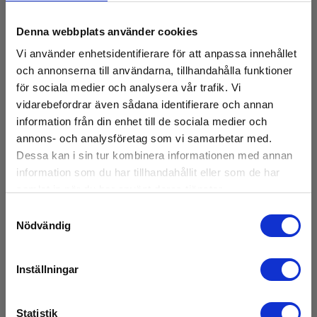
fältet. Minicams kameramoduler levereras i hög kvalitet och är
otroligt pålitliga. Den självnivellerande axialkameramodulen
Batteri
Denna webbplats använder cookies
(CAM025) och instickskameramodulen Pan & Rotation (CAM026)
kommer som standard med SOLOPro+ DUO-systemet.
Vi använder enhetsidentifierare för att anpassa innehållet
Kontakta oss för att boka en demonstration.
Batteri:
och annonserna till användarna, tillhandahålla funktioner
1 Li-ion (inkl.)
för sociala medier och analysera vår trafik. Vi
vidarebefordrar även sådana identifierare och annan
information från din enhet till de sociala medier och
Mått
annons- och analysföretag som vi samarbetar med.
Dessa kan i sin tur kombinera informationen med annan
Avloppskamera
information som du har tillhandahållit eller som de har
samlat in när du har använt deras tjänster.
Samtyckesval
Nödvändig
Ladda ner
Inställningar
Broschyrer
Statistik
Elma_Brochure_Minicam_SOLO_PRO_Plus_40M_50mm_CAM