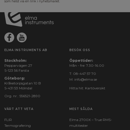
som helst via en link i nyhetsmailet.
ELMA INSTRUMENTS AB
BESÖK OSS
Stockholm:
Öppettider:
Pepparvägen 27
Mån - fre: 7.30-16.00
S-123 56 Farsta
T:
08-447 57 70
Göteborg:
M:
info@elma.se
Kråketorpsgatan 10 B
S-431 53 Mölndal
Hitta hit:
Kartöversikt
Org. nr.: 556521-2890
VÄRT ATT VETA
MEST SÅLDA
FLIR
Elma 2700X – True RMS-
Termografering
multitester