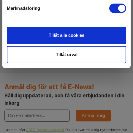
Marknadsföring
Endoskop
Tillåt alla cookies
Tillåt urval
Tillbehör
Anmäl dig för att få E-News!
Håll dig uppdaterad, och få våra erbjudanden i din
inkorg
Anmäl mig
Läs mer i vårt
GDPR Persondataskydd
. Du kan avanmäla dig nyhetsbrevet när