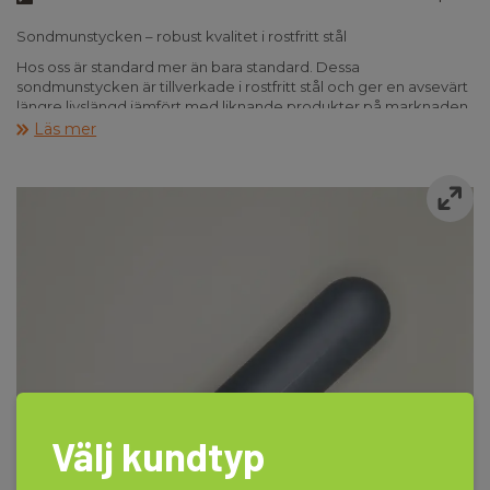
Sondmunstycken – robust kvalitet i rostfritt stål
Hos oss är standard mer än bara standard. Dessa
sondmunstycken är tillverkade i rostfritt stål och ger en avsevärt
längre livslängd jämfört med liknande produkter på marknaden.
Läs mer
Konstruktionen säkerställer hög driftsäkerhet och
motståndskraft under krävande förhållanden – perfekt för
professionell användning där kvalitet och hållbarhet är
avgörande.
Fördelar:
Tillverkad i rostfritt stål
Lång livslängd och hög slitstyrka
Professionell kvalitet
Välj kundtyp