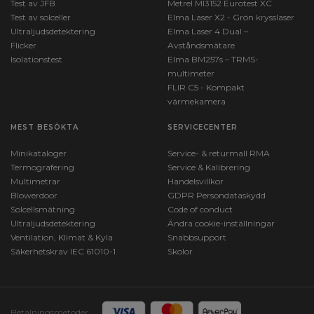
Test av JFB
Metrel MI3152 Eurotest XC
Test av solceller
Elma Laser X2 - Grön krysslaser
Ultraljudsdetektering
Elma Laser 4 Dual –
Flicker
Avståndsmätare
Isolationstest
Elma BM257s – TRMS-
multimeter
FLIR C5 - Kompakt
värmekamera
MEST BESÖKTA
SERVICECENTER
Minikataloger
Service- & returmall RMA
Termografering
Service & Kalibrering
Multimetrar
Handelsvillkor
Blowerdoor
GDPR Persondataskydd
Solcellsmätning
Code of conduct
Ultraljudsdetektering
Ändra cookie-inställningar
Ventilation, Klimat & Kyla
Snabbsupport
Säkerhetskrav IEC 61010-1
Skolor
Betalningsmetoder