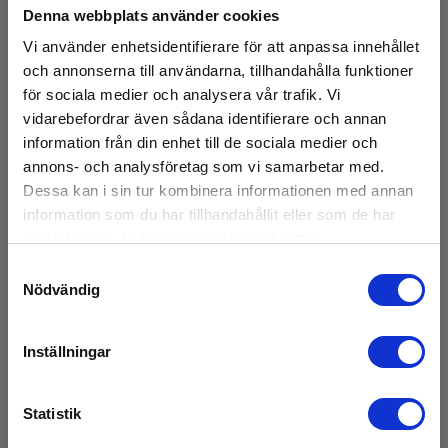
Denna webbplats använder cookies
till terräng/mark
Vi använder enhetsidentifierare för att anpassa innehållet
och annonserna till användarna, tillhandahålla funktioner
till terräng/mark
för sociala medier och analysera vår trafik. Vi
vidarebefordrar även sådana identifierare och annan
information från din enhet till de sociala medier och
Avloppskamera
annons- och analysföretag som vi samarbetar med.
Dessa kan i sin tur kombinera informationen med annan
Inbyggd sond:
information som du har tillhandahållit eller som de har
Nej
samlat in när du har använt deras tjänster.
Samtyckesval
- Sonde
Nödvändig
Sonde Gevind:
Inställningar
M10
Sonde Gevind Invendig/Udvendig:
Statistik
Invendig