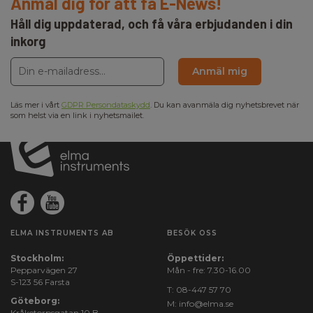
Anmäl dig för att få E-News!
Håll dig uppdaterad, och få våra erbjudanden i din
inkorg
Anmäl mig
Läs mer i vårt
GDPR Persondataskydd
. Du kan avanmäla dig nyhetsbrevet när
som helst via en link i nyhetsmailet.
ELMA INSTRUMENTS AB
BESÖK OSS
Stockholm:
Öppettider:
Pepparvägen 27
Mån - fre: 7.30-16.00
S-123 56 Farsta
T:
08-447 57 70
Göteborg:
M:
info@elma.se
Kråketorpsgatan 10 B