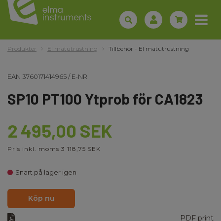
Produkter
El mätutrustning
Tillbehör - El mätutrustning
EAN
3760171414965
/
E-NR
SP10 PT100 Ytprob för CA1823
2 495,00 SEK
Pris inkl. moms 3 118,75 SEK
Snart på lager igen
Köp nu
PDF print