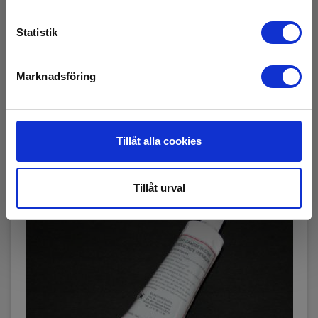
Snart på lager igen
3 070,00 SEK
Exkl. moms
Statistik
Läs mer
Lägg i korg
Marknadsföring
Tillåt alla cookies
Tillåt urval