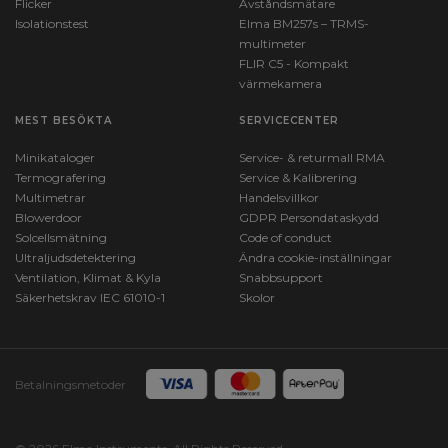
Flicker
Avståndsmätare
Isolationstest
Elma BM257s – TRMS-
multimeter
FLIR C5 - Kompakt
värmekamera
MEST BESÖKTA
SERVICECENTER
Minikataloger
Service- & returmall RMA
Termografering
Service & Kalibrering
Multimetrar
Handelsvillkor
Blowerdoor
GDPR Persondataskydd
Solcellsmätning
Code of conduct
Ultraljudsdetektering
Ändra cookie-inställningar
Ventilation, Klimat & Kyla
Snabbsupport
Säkerhetskrav IEC 61010-1
Skolor
Betalningsmetoder