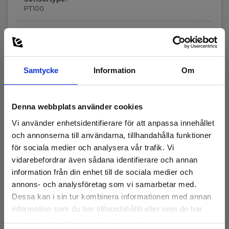
PT100
Mått
Samtycke
Information
Om
mått | Längd X diameter
Längd X diameter :
Denna webbplats använder cookies
130 mm X Ø5 mm
Vi använder enhetsidentifierare för att anpassa innehållet
och annonserna till användarna, tillhandahålla funktioner
för sociala medier och analysera vår trafik. Vi
vidarebefordrar även sådana identifierare och annan
information från din enhet till de sociala medier och
annons- och analysföretag som vi samarbetar med.
Tillbehör
Dessa kan i sin tur kombinera informationen med annan
information som du har tillhandahållit eller som de har
samlat in när du har använt deras tjänster.