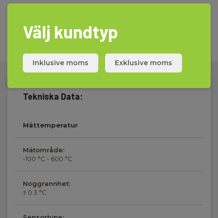
Välj kundtyp
Inklusive moms
Exklusive moms
Tekniska Data:
Mättemperatur
Mätområde:
-100 °C - 600 °C
Noggrannhet:
± 0.3 °C
Sensortype: