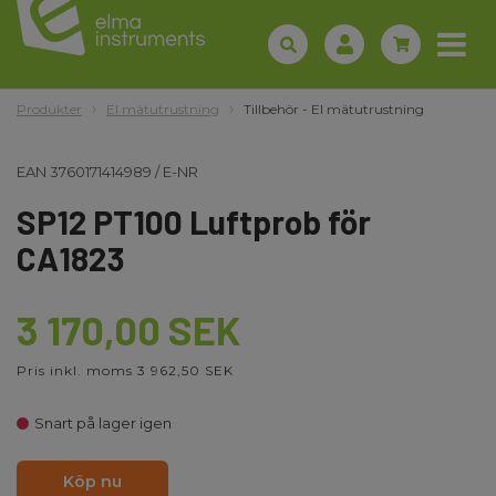
Produkter
El mätutrustning
Tillbehör - El mätutrustning
EAN
3760171414989
/
E-NR
SP12 PT100 Luftprob för
CA1823
3 170,00 SEK
Pris inkl. moms 3 962,50 SEK
Snart på lager igen
Köp nu