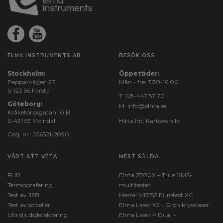
ELMA INSTRUMENTS AB
BESÖK OSS
Stockholm:
Öppettider:
Pepparvägen 27
Mån - fre: 7.30-16.00
S-123 56 Farsta
T:
08-447 57 70
Göteborg:
M:
info@elma.se
Kråketorpsgatan 10 B
S-431 53 Mölndal
Hitta hit:
Kartöversikt
Org. nr.: 556521-2890
VÄRT ATT VETA
MEST SÅLDA
FLIR
Elma 2700X – True RMS-
Termografering
multitester
Test av JFB
Metrel MI3152 Eurotest XC
Test av solceller
Elma Laser X2 - Grön krysslaser
Ultraljudsdetektering
Elma Laser 4 Dual –