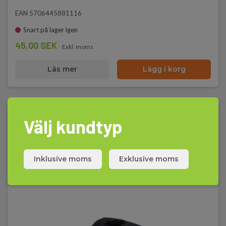
EAN 5706445881116
Snart på lager igen
45,00 SEK
Exkl. moms
Läs mer
Lägg i korg
Välj kundtyp
Inklusive moms
Exklusive moms