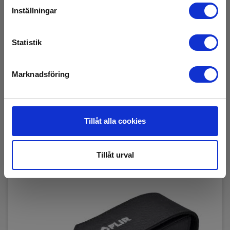
FLIR Kabel USB-C till USB-C P/N T911705ACC
Inställningar
EAN 4743254003156
Statistik
Få kvar på lager
345,00 SEK
Exkl. moms
Marknadsföring
Läs mer
Lägg i korg
Tillåt alla cookies
Tillåt urval