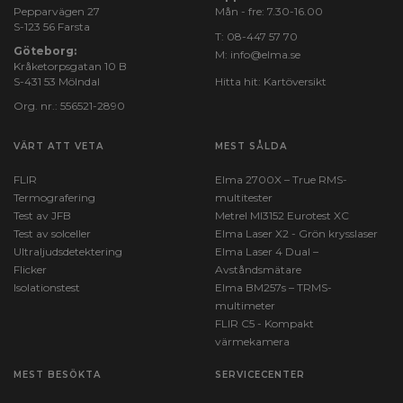
Pepparvägen 27
Mån - fre: 7.30-16.00
S-123 56 Farsta
T:
08-447 57 70
Göteborg:
M:
info@elma.se
Kråketorpsgatan 10 B
S-431 53 Mölndal
Hitta hit:
Kartöversikt
Org. nr.: 556521-2890
VÄRT ATT VETA
MEST SÅLDA
FLIR
Elma 2700X – True RMS-
Termografering
multitester
Test av JFB
Metrel MI3152 Eurotest XC
Test av solceller
Elma Laser X2 - Grön krysslaser
Ultraljudsdetektering
Elma Laser 4 Dual –
Flicker
Avståndsmätare
Isolationstest
Elma BM257s – TRMS-
multimeter
FLIR C5 - Kompakt
värmekamera
MEST BESÖKTA
SERVICECENTER