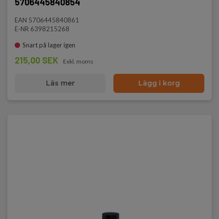
5706445840854
EAN 5706445840861
E-NR 6398215268
Snart på lager igen
215,00 SEK
Exkl. moms
Läs mer
Lägg i korg