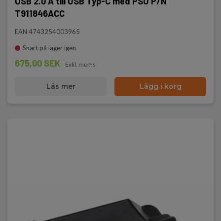
USB 2.0 A till USB Typ-C med PSU P/N
T911846ACC
EAN 4743254003965
Snart på lager igen
675,00 SEK
Exkl. moms
Läs mer
Lägg i korg