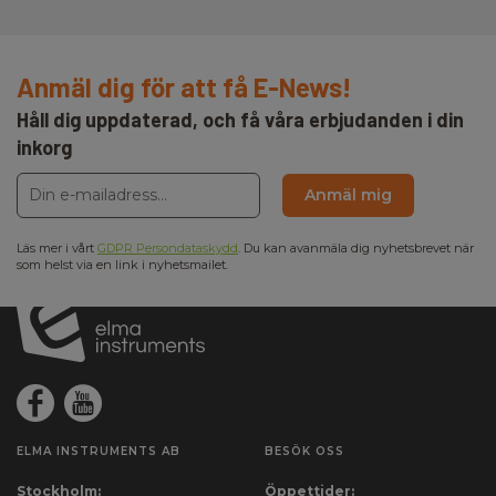
Anmäl dig för att få E-News!
Håll dig uppdaterad, och få våra erbjudanden i din
inkorg
Anmäl mig
Läs mer i vårt
GDPR Persondataskydd
. Du kan avanmäla dig nyhetsbrevet när
som helst via en link i nyhetsmailet.
ELMA INSTRUMENTS AB
BESÖK OSS
Stockholm:
Öppettider: