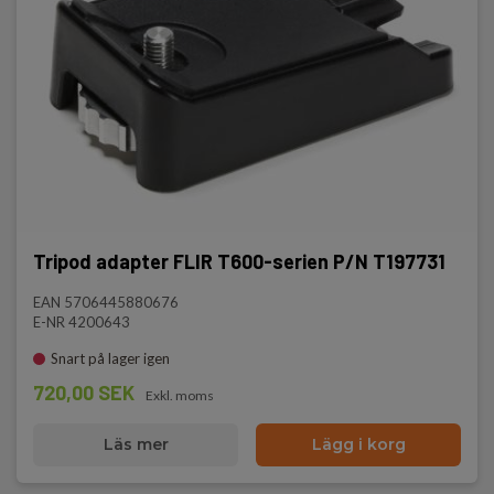
Tripod adapter FLIR T600-serien P/N T197731
EAN 5706445880676
E-NR 4200643
Snart på lager igen
720,00 SEK
Exkl. moms
Läs mer
Lägg i korg