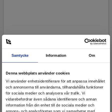
Samtycke
Information
Om
Denna webbplats använder cookies
Vi använder enhetsidentifierare för att anpassa innehållet
och annonserna till användarna, tillhandahålla funktioner
för sociala medier och analysera vår trafik. Vi
Svart silikonledning 2,5mm2
vidarebefordrar även sådana identifierare och annan
EAN 5706445321308
information från din enhet till de sociala medier och
annons- och analysföretag som vi samarbetar med.