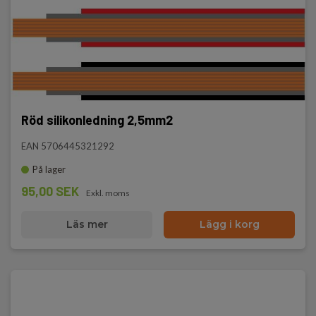
Röd silikonledning 2,5mm2
EAN 5706445321292
På lager
95,00 SEK
Exkl. moms
Läs mer
Lägg i korg