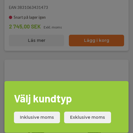
EAN 3831063431473
Snart på lager igen
2 745,00 SEK
Exkl. moms
Läs mer
Lägg i korg
Välj kundtyp
Inklusive moms
Exklusive moms