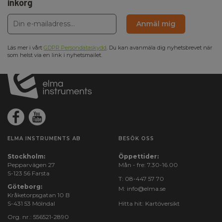
inkorg
Anmäl mig
Läs mer i vårt
GDPR Persondataskydd
. Du kan avanmäla dig nyhetsbrevet när
som helst via en link i nyhetsmailet.
ELMA INSTRUMENTS AB
BESÖK OSS
Stockholm:
Öppettider:
Pepparvägen 27
Mån - fre: 7.30-16.00
S-123 56 Farsta
T:
08-447 57 70
Göteborg:
M:
info@elma.se
Kråketorpsgatan 10 B
S-431 53 Mölndal
Hitta hit:
Kartöversikt
Org. nr.: 556521-2890