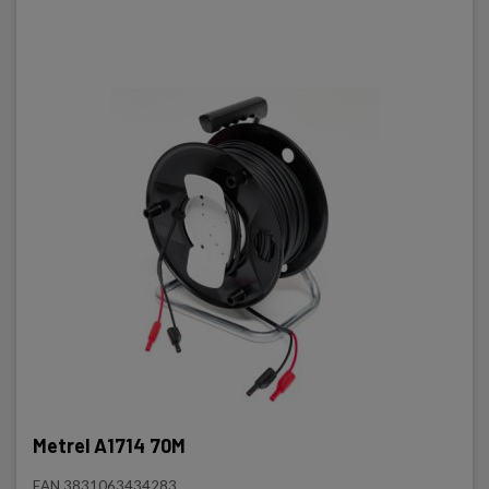
Metrel A1714 70M
EAN 3831063434283