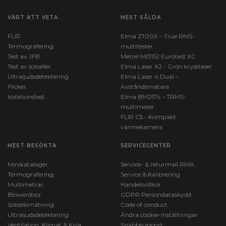
VÄRT ATT VETA
MEST SÅLDA
FLIR
Elma 2700X – True RMS-
Termografering
multitester
Test av JFB
Metrel MI3152 Eurotest XC
Test av solceller
Elma Laser X2 - Grön krysslaser
Ultraljudsdetektering
Elma Laser 4 Dual –
Flicker
Avståndsmätare
Isolationstest
Elma BM257s – TRMS-
multimeter
FLIR C5 - Kompakt
värmekamera
MEST BESÖKTA
SERVICECENTER
Minikataloger
Service- & returmall RMA
Termografering
Service & Kalibrering
Multimetrar
Handelsvillkor
Blowerdoor
GDPR Persondataskydd
Solcellsmätning
Code of conduct
Ultraljudsdetektering
Ändra cookie-inställningar
Ventilation, Klimat & Kyla
Snabbsupport