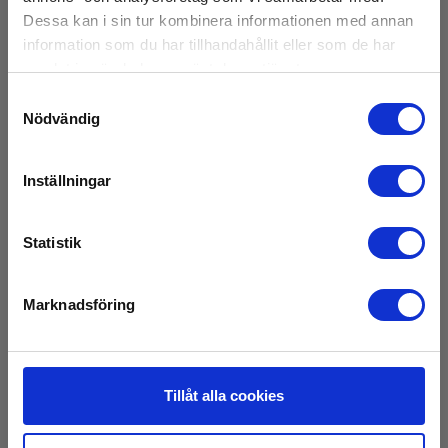
På lager
Dessa kan i sin tur kombinera informationen med annan
95,00 SEK
Exkl. moms
information som du har tillhandahållit eller som de har
samlat in när du har använt deras tjänster.
Läs mer
Lägg i korg
Samtyckesval
Nödvändig
Inställningar
Statistik
Marknadsföring
Tillåt alla cookies