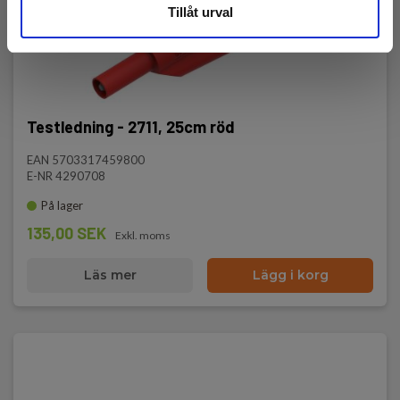
Tillåt urval
Testledning - 2711, 25cm röd
EAN 5703317459800
E-NR 4290708
På lager
135,00 SEK
Exkl. moms
Läs mer
Lägg i korg