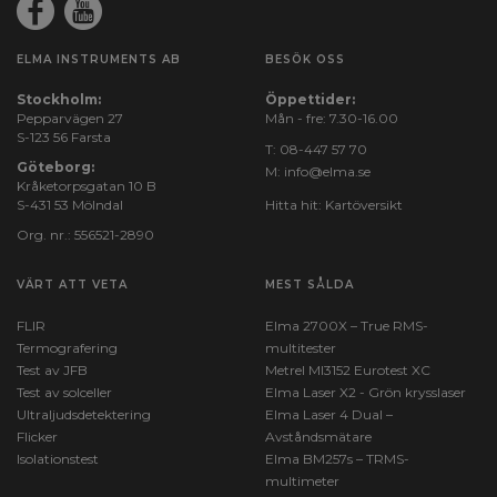
ELMA INSTRUMENTS AB
BESÖK OSS
Stockholm:
Öppettider:
Pepparvägen 27
Mån - fre: 7.30-16.00
S-123 56 Farsta
T:
08-447 57 70
Göteborg:
M:
info@elma.se
Kråketorpsgatan 10 B
S-431 53 Mölndal
Hitta hit:
Kartöversikt
Org. nr.: 556521-2890
VÄRT ATT VETA
MEST SÅLDA
FLIR
Elma 2700X – True RMS-
Termografering
multitester
Test av JFB
Metrel MI3152 Eurotest XC
Test av solceller
Elma Laser X2 - Grön krysslaser
Ultraljudsdetektering
Elma Laser 4 Dual –
Flicker
Avståndsmätare
Isolationstest
Elma BM257s – TRMS-
multimeter