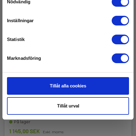
Nödvändig
Inställningar
Statistik
Marknadsföring
Tillåt alla cookies
RS232 / Ir kabel till IMP57 C2001
Tillåt urval
EAN 5703534218006
E-NR 4290728
På lager
1 145,00 SEK
Exkl. moms