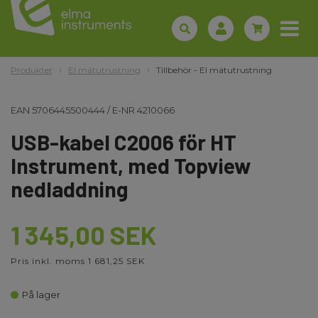
Produkter
El mätutrustning
Tillbehör - El mätutrustning
EAN
5706445500444
/
E-NR
4210066
USB-kabel C2006 för HT
Instrument, med Topview
nedladdning
1 345,00 SEK
Pris inkl. moms 1 681,25 SEK
På lager