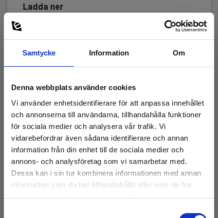
Ladda ner
Programvara
HT-Italia TopView software.pdf
Samtycke
Information
Om
Programvara
HT-Italia TopView software.pdf
Denna webbplats använder cookies
Vi använder enhetsidentifierare för att anpassa innehållet
och annonserna till användarna, tillhandahålla funktioner
för sociala medier och analysera vår trafik. Vi
vidarebefordrar även sådana identifierare och annan
Tillbehör
information från din enhet till de sociala medier och
annons- och analysföretag som vi samarbetar med.
Dessa kan i sin tur kombinera informationen med annan
information som du har tillhandahållit eller som de har
samlat in när du har använt deras tjänster.
Samtyckesval