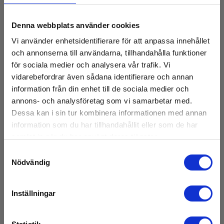
0..±2500Pa
Denna webbplats använder cookies
EAN 5706445790197
E-NR 4204115
Vi använder enhetsidentifierare för att anpassa innehållet
och annonserna till användarna, tillhandahålla funktioner
På lager
för sociala medier och analysera vår trafik. Vi
11 895,00 SEK
Exkl. moms
vidarebefordrar även sådana identifierare och annan
information från din enhet till de sociala medier och
Läs mer
Lägg i korg
annons- och analysföretag som vi samarbetar med.
Dessa kan i sin tur kombinera informationen med annan
information som du har tillhandahållit eller som de har
samlat in när du har använt deras tjänster.
Samtyckesval
Nödvändig
Inställningar