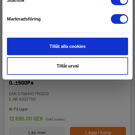
Statistik
Marknadsföring
Tillåt alla cookies
Tillåt urval
Kimo/Sauermann MP210P. Differenstryck:
0..±500Pa
EAN 5706445790203
E-NR 4202700
På lager
12 695,00 SEK
Exkl. moms
Läs mer
Lägg i korg