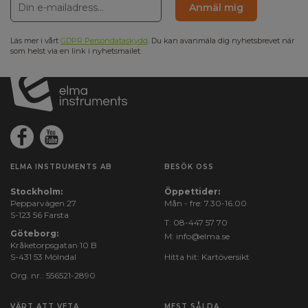
Anmäl mig
Läs mer i vårt
GDPR Persondataskydd
. Du kan avanmäla dig nyhetsbrevet när
som helst via en link i nyhetsmailet.
ELMA INSTRUMENTS AB
BESÖK OSS
Stockholm:
Öppettider:
Pepparvägen 27
Mån - fre: 7.30-16.00
S-123 56 Farsta
T:
08-447 57 70
Göteborg:
M:
info@elma.se
Kråketorpsgatan 10 B
S-431 53 Mölndal
Hitta hit:
Kartöversikt
Org. nr.: 556521-2890
VÄRT ATT VETA
MEST SÅLDA