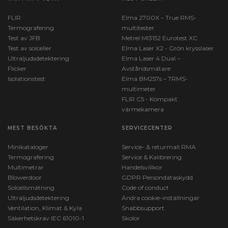
FLIR
Elma 2700X – True RMS-
Termografering
multitester
Test av JFB
Metrel MI3152 Eurotest XC
Test av solceller
Elma Laser X2 - Grön krysslaser
Ultraljudsdetektering
Elma Laser 4 Dual –
Flicker
Avståndsmätare
Isolationstest
Elma BM257s – TRMS-
multimeter
FLIR C5 - Kompakt
värmekamera
MEST BESÖKTA
SERVICECENTER
Minikataloger
Service- & returmall RMA
Termografering
Service & Kalibrering
Multimetrar
Handelsvillkor
Blowerdoor
GDPR Persondataskydd
Solcellsmätning
Code of conduct
Ultraljudsdetektering
Ändra cookie-inställningar
Ventilation, Klimat & Kyla
Snabbsupport
Säkerhetskrav IEC 61010-1
Skolor