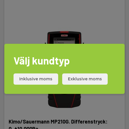
Välj kundtyp
Inklusive moms
Exklusive moms
Kimo/Sauermann MP210G. Differenstryck:
0..±10.000Pa