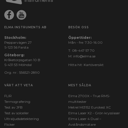
Min Frekvens (Hz):
40
ELMA INSTRUMENTS AB
BESÖK OSS
Max Frekvens (Hz):
70
Stockholm:
Öppettider:
Pepparvägen 27
Mån - fre: 7.30-16.00
S-123 56 Farsta
T:
08-447 57 70
Batteri :
Göteborg:
M:
info@elma.se
2 st, AAA, Exkl.
Kråketorpsgatan 10 B
S-431 53 Mölndal
Hitta hit:
Kartöversikt
Vikt (g):
Org. nr.: 556521-2890
40
VÄRT ATT VETA
MEST SÅLDA
Dimensioner HxBxD (mm):
FLIR
152x17
Elma 2700X – True RMS-
Termografering
multitester
Test av JFB
Metrel MI3152 Eurotest XC
Test av solceller
Elma Laser X2 - Grön krysslaser
Ultraljudsdetektering
Elma Laser 4 Dual –
Flicker
Avståndsmätare