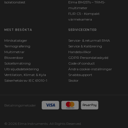
Isolationstest
Elma BM257s – TRMS-
multimeter
FLIR C5 - Kompakt
värmekamera
MEST BESÖKTA
SERVICECENTER
Minikataloger
Service- & returmall RMA
Termografering
Service & Kalibrering
Multimetrar
Handelsvillkor
Blowerdoor
GDPR Persondataskydd
Solcellsmätning
Code of conduct
Ultraljudsdetektering
Ändra cookie-inställningar
Ventilation, Klimat & Kyla
Snabbsupport
Säkerhetskrav IEC 61010-1
Skolor
Betalningsmetoder
© 2026 Elma Instruments. All Rights Reserved.