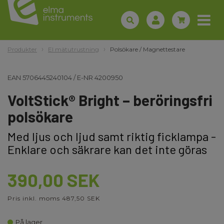
Produkter
El mätutrustning
Polsökare / Magnettestare
EAN
5706445240104
/
E-NR
4200950
VoltStick® Bright – beröringsfri
polsökare
Med ljus och ljud samt riktig ficklampa -
Enklare och säkrare kan det inte göras
390,00 SEK
Pris inkl. moms 487,50 SEK
På lager