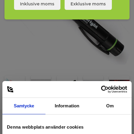
från 20VAC ända upp till 1000VAC. Mätspetsen är smart utformad
Inklusive moms
Exklusive moms
så den passar in i alla typer av uttag som finns i världen. Den
slanka designen gör VoltStick® Bright idealisk att ha med i
bröstfickan.
VoltStick® Bright levereras inkl. batterier och svensk manual.
Samtycke
Information
Om
Denna webbplats använder cookies
Tekniska Data: