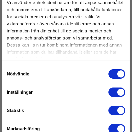
Vi använder enhetsidentifierare för att anpassa innehållet
och annonserna till användarna, tillhandahålla funktioner
Batteri
för sociala medier och analysera vår trafik. Vi
vidarebefordrar även sådana identifierare och annan
Batteri:
information från din enhet till de sociala medier och
2 x AAA Alkaliskt (inkl.)
annons- och analysföretag som vi samarbetar med.
Dessa kan i sin tur kombinera informationen med annan
information som du har tillhandahållit eller som de har
Mått
samlat in när du har använt deras tjänster.
Samtyckesval
/ Magnettestare
Nödvändig
Visa mer
AC V område:
Inställningar
Spændingsområde 1: 100 - 1000V AC
Spændingsområde 2: 20 - 1000V AC
Ladda ner
Statistik
Batteri:
2x 1,5V LR03 (inkl.)
Broschyrer
Marknadsföring