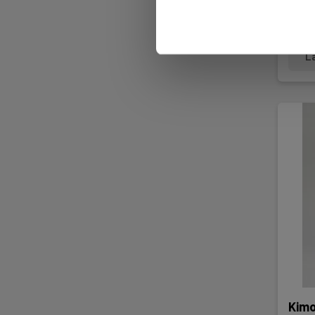
Få 
190,
L
Kim