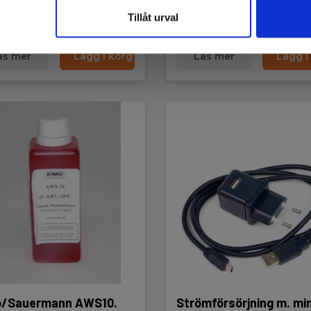
kvar på lager
Få kvar på lager
Tillåt urval
00 SEK
280,00 SEK
Exkl. moms
Exkl. moms
äs mer
Lägg i korg
Läs mer
Lägg i
o/Sauermann AWS10.
Strömförsörjning m. min