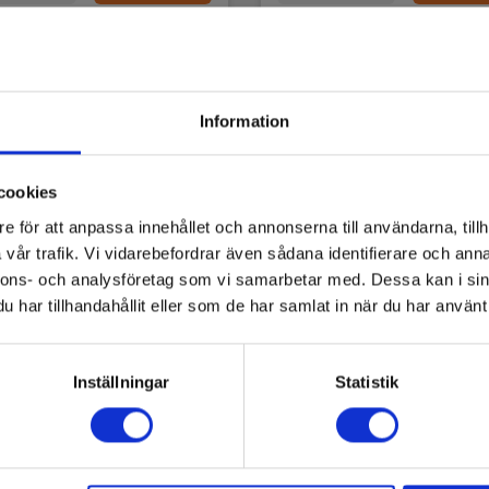
Information
cookies
e för att anpassa innehållet och annonserna till användarna, tillh
vår trafik. Vi vidarebefordrar även sådana identifierare och anna
nnons- och analysföretag som vi samarbetar med. Dessa kan i sin
har tillhandahållit eller som de har samlat in när du har använt 
ersrulle självhäftande
Färgad vätska för u-
Inställningar
Statistik
Europrinter (blå modell)
rörsmanometrar
5706445570553
EAN 5703317472588
4200524