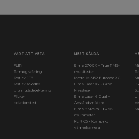
VÄRT ATT VETA
MEST SÅLDA
M
FLIR
Elma 2700X – True RMS-
Mi
Termografering
multitester
Te
Test av JFB
Metrel MI3152 Eurotest XC
Mu
Test av solceller
Elma Laser X2 - Grön
Bl
Ultraljudsdetektering
krysslaser
So
Flicker
Elma Laser 4 Dual –
Ul
Isolationstest
Avståndsmätare
Ve
Elma BM257s – TRMS-
Sä
multimeter
FLIR C5 - Kompakt
värmekamera