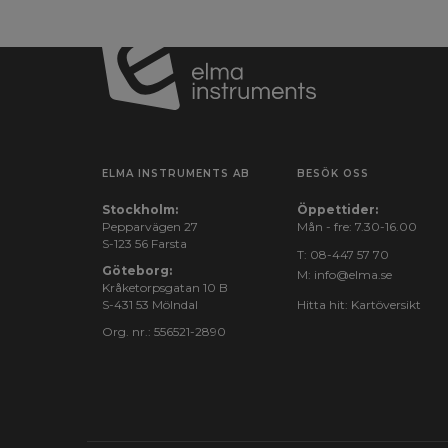
ELMA INSTRUMENTS AB
BESÖK OSS
Stockholm:
Öppettider:
Pepparvägen 27
Mån - fre: 7.30-16.00
S-123 56 Farsta
T:
08-447 57 70
Göteborg:
M:
info@elma.se
Kråketorpsgatan 10 B
S-431 53 Mölndal
Hitta hit:
Kartöversikt
Org. nr.: 556521-2890