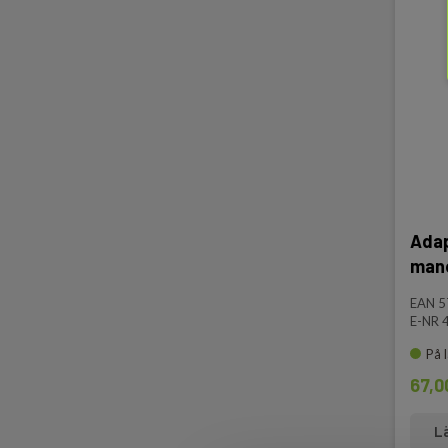
Adap
mano
EAN 
E-NR 
På 
67,0
L