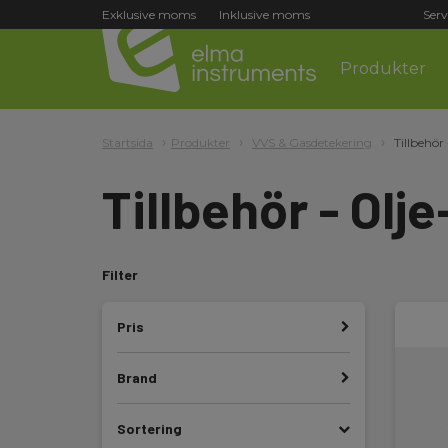
Exklusive moms
Inklusive moms
Serv
Produkter
Startsida
Produkter
VVS & Gasdetekering
Tillbehör
Tillbehör - Olj
Filter
Pris
Brand
Sortering