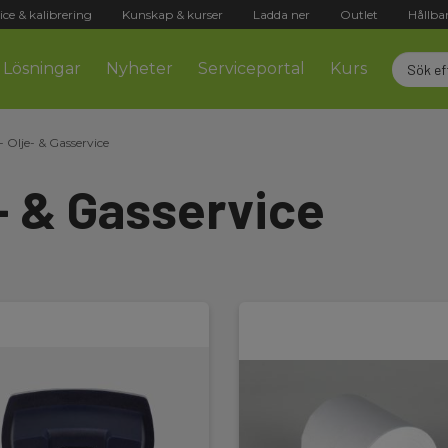
ice & kalibrering
Kunskap & kurser
Ladda ner
Outlet
Hållba
Lösningar
Nyheter
Serviceportal
Kurs
 - Olje- & Gasservice
e- & Gasservice