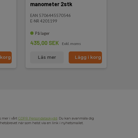
manometer 2stk
EAN 5706445570546
E-NR 4201199
På lager
435,00 SEK
Exkl. moms
 korg
Läs mer
Lägg i korg
s mer i vårt
GDPR Persondataskydd
. Du kan avanmäla dig
hetsbrevet när som helst via en link i nyhetsmailet.