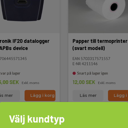
ronik IF20 datalogger
Papper till termoprinter
 CAPBs device
(svart modell)
5706445571345
EAN 5703317571557
E-NR 4211146
kvar på lager
Snart på lager igen
5,00 SEK
12,00 SEK
Exkl. moms
Exkl. moms
äs mer
Lägg i korg
Läs mer
Lägg i
Välj kundtyp