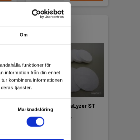
Om
andahålla funktioner för
n information från din enhet
 tur kombinera informationen
deras tjänster.
Filtersæt til BlueLyzer ST
Marknadsföring
EAN 5706445570676
E-NR 4290425