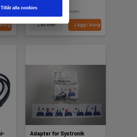
På lager
Tillåt alla cookies
310,00 SEK
Exkl. moms
 korg
Läs mer
Lägg i korg
i-
Adapter for Systronik