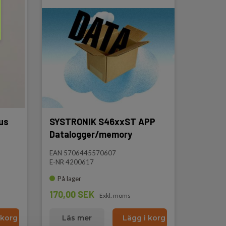
us
SYSTRONIK S46xxST APP
Datalogger/memory
EAN 5706445570607
E-NR 4200617
På lager
170,00 SEK
Exkl. moms
 korg
Läs mer
Lägg i korg