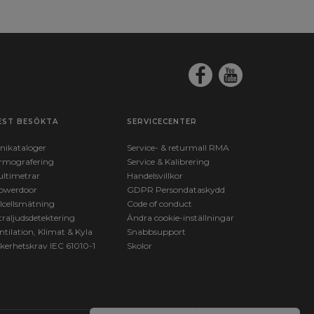
EST BESÖKTA
SERVICECENTER
nikataloger
Service- & returmall RMA
rmografering
Service & Kalibrering
ltimetrar
Handelsvillkor
owerdoor
GDPR Persondataskydd
lcellsmätning
Code of conduct
traljudsdetektering
Ändra cookie-inställningar
ntilation, Klimat & Kyla
Snabbsupport
kerhetskrav IEC 61010-1
Skolor