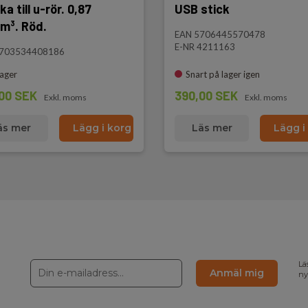
a till u-rör. 0,87
USB stick
m³. Röd.
EAN 5706445570478
E-NR 4211163
5703534408186
lager
Snart på lager igen
00 SEK
390,00 SEK
Exkl. moms
Exkl. moms
äs mer
Lägg i korg
Läs mer
Lägg i
Lä
Anmäl mig
ny