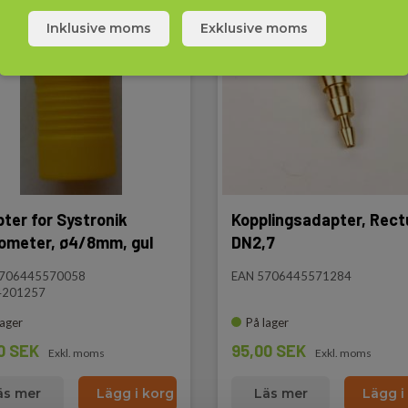
Inklusive moms
Exklusive moms
ter for Systronik
Kopplingsadapter, Rect
meter, ø4/8mm, gul
DN2,7
5706445570058
EAN 5706445571284
4201257
lager
På lager
0 SEK
95,00 SEK
Exkl. moms
Exkl. moms
äs mer
Lägg i korg
Läs mer
Lägg i