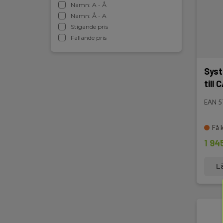
Namn: A - Å
Namn: Å - A
Stigande pris
Fallande pris
Syst
till
EAN 
Få 
1 94
L