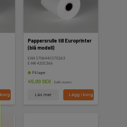
Pappersrulle till Europrinter
(blå modell)
EAN 5706445570263
E-NR 4201366
På lager
45,00 SEK
Exkl. moms
 korg
Läs mer
Lägg i korg