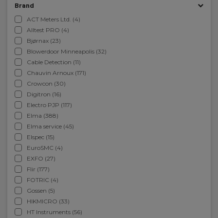
Brand
ACT Meters Ltd. (4)
Alltest PRO (4)
Bjørnax (23)
Blowerdoor Minneapolis (32)
Cable Detection (11)
Chauvin Arnoux (171)
Crowcon (30)
Digitron (16)
Electro PJP (117)
Elma (388)
Elma service (45)
Elspec (15)
EuroSMC (4)
EXFO (27)
Flir (177)
FOTRIC (4)
Gossen (5)
HIKMICRO (33)
HT Instruments (56)