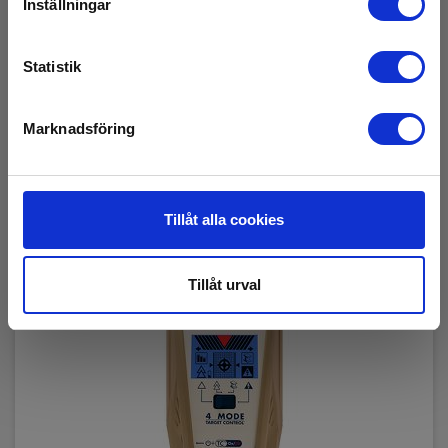
Inställningar
Snart på lager igen
1 195,00 SEK
Exkl. moms
Statistik
Läs mer
Lägg i korg
Marknadsföring
Tillåt alla cookies
Tillåt urval