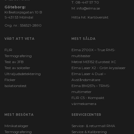
T:
08-447 57 70
Göteborg:
M:
info@elma.se
Kråketorpsgatan 10 B
S-431 53 Mölndal
Hitta hit:
Kartöversikt
Org. nr.: 556521-2890
VÄRT ATT VETA
MEST SÅLDA
FLIR
Elma 2700X – True RMS-
Termografering
multitester
Test av JFB
Metrel MI3152 Eurotest XC
Test av solceller
Elma Laser X2 - Grön krysslaser
Ultraljudsdetektering
Elma Laser 4 Dual –
Flicker
Avståndsmätare
Isolationstest
Elma BM257s – TRMS-
multimeter
FLIR C5 - Kompakt
värmekamera
MEST BESÖKTA
SERVICECENTER
Minikataloger
Service- & returmall RMA
Termografering
Service & Kalibrering