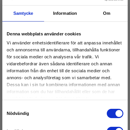
Samtycke
Information
Om
Denna webbplats använder cookies
Vi använder enhetsidentifierare för att anpassa innehållet
och annonserna till användarna, tillhandahålla funktioner
för sociala medier och analysera vår trafik. Vi
vidarebefordrar även sådana identifierare och annan
information från din enhet till de sociala medier och
annons- och analysföretag som vi samarbetar med.
Dessa kan i sin tur kombinera informationen med annan
information som du har tillhandahållit eller som de har
samlat in när du har använt deras tjänster.
Zircon HD900C Multiscanner Regel och
Samtyckesval
stålregelsökare
Nödvändig
EAN 4218669269003
E-NR 4202153