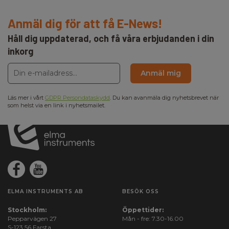
Anmäl dig för att få E-News!
Håll dig uppdaterad, och få våra erbjudanden i din
inkorg
Anmäl mig
Läs mer i vårt
GDPR Persondataskydd
. Du kan avanmäla dig nyhetsbrevet när
som helst via en link i nyhetsmailet.
ELMA INSTRUMENTS AB
BESÖK OSS
Stockholm:
Öppettider:
Pepparvägen 27
Mån - fre: 7.30-16.00
S-123 56 Farsta