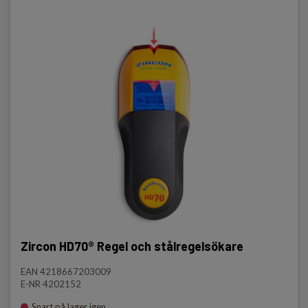
Zircon HD70® Regel och stålregelsökare
EAN 4218667203009
E-NR 4202152
Snart på lager igen