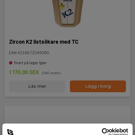
Zircon K2 listsökare med TC
EAN 4218672549000
Snart på lager igen
1 170,00 SEK
Exkl. moms
Läs mer
Lägg i korg