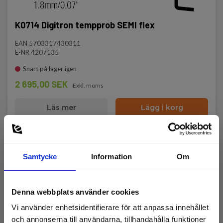
K0714 Digitron tempprob SEMI flex
EAN 5703317430311
E-NR 4207135
Snart på lager igen
2 695,00 SEK
Exkl. moms
Läs mer
Lägg i korg
Samtycke
Information
Om
Denna webbplats använder cookies
Vi använder enhetsidentifierare för att anpassa innehållet
och annonserna till användarna, tillhandahålla funktioner