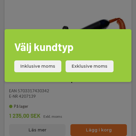
Välj kundtyp
Inklusive moms
Exklusive moms
T0234 Universal-/vätskeprob
EAN 5703317430342
E-NR 4207139
På lager
1 235,00 SEK
Exkl. moms
Läs mer
Lägg i korg