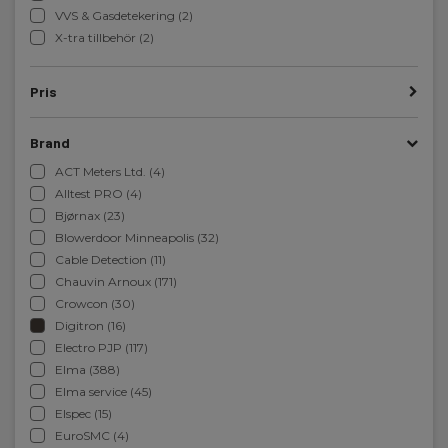
VVS & Gasdetekering (2)
X-tra tillbehör (2)
Pris
Brand
ACT Meters Ltd. (4)
Alltest PRO (4)
Bjørnax (23)
Blowerdoor Minneapolis (32)
Cable Detection (11)
Chauvin Arnoux (171)
Crowcon (30)
Digitron (16)
Electro PJP (117)
Elma (388)
Elma service (45)
Elspec (15)
EuroSMC (4)