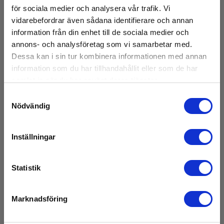
för sociala medier och analysera vår trafik. Vi
vidarebefordrar även sådana identifierare och annan
information från din enhet till de sociala medier och
annons- och analysföretag som vi samarbetar med.
Dessa kan i sin tur kombinera informationen med annan
information som du har tillhandahållit eller som de har
samlat in när du har använt deras tjänster.
Samtyckesval
Nödvändig
Inställningar
2000T Termometer
EAN 5703317431950
E-NR 4207151
Statistik
På lager
3 520,00 SEK
Marknadsföring
Exkl. moms
Läs mer
Lägg i korg