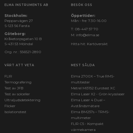
ELMA INSTRUMENTS AB
BESÖK OSS
Stockholm:
Öppettider:
Pepparvägen 27
Mån - fre: 7.30-16.00
S-123 56 Farsta
T:
08-447 57 70
Göteborg:
M:
info@elma.se
Kråketorpsgatan 10 B
S-431 53 Mölndal
Hitta hit:
Kartöversikt
Org. nr.: 556521-2890
VÄRT ATT VETA
MEST SÅLDA
FLIR
Elma 2700X – True RMS-
Termografering
multitester
Test av JFB
Metrel MI3152 Eurotest XC
Test av solceller
Elma Laser X2 - Grön krysslaser
Ultraljudsdetektering
Elma Laser 4 Dual –
Flicker
Avståndsmätare
Isolationstest
Elma BM257s – TRMS-
multimeter
FLIR C5 - Kompakt
värmekamera