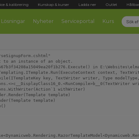
ice & kalibrering
Kunskap & kurser
Ladda ner
Outlet
Hållba
Lösningar
Nyheter
Serviceportal
Kurs
seSignupForm.cshtml"

 to an instance of an object.

667b3f34208a15049ea20f1b276.Execute() in E:\Websites\elma
emplating.ITemplate.Run(ExecuteContext context, TextWrit
ile(ITemplateKey key, TextWriter writer, Type modelType,
ns.<>c__DisplayClass16_0.<RunCompile>b__0(TextWriter wri
ns.WithWriter(Action`1 withWriter)

er.Render(Template template)

der(Template template)
