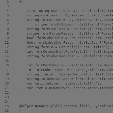
  2
  3
  4
  5
  6
  7
  8
  9
 10
 11
 12
 13
 14
 15
 16
 17
 18
 19
 20
 21
 22
 23
 24
 25
 26