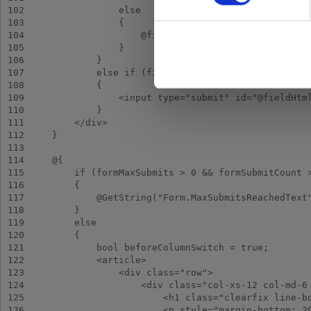
102
103
104
105
106
107
108
109
110
111
112
113
114
115
116
117
118
119
120
121
122
123
124
125
126