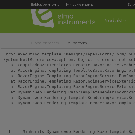
Exklusive moms
Inklusive moms
Serv
Produkter
Global elements
Course form
Error executing template "Designs/Tapas/Forms/Form/Cour
System.NullReferenceException: Object reference not set
   at CompiledRazorTemplates.Dynamic.RazorEngine_7eeb0
   at RazorEngine.Templating.TemplateBase.RazorEngine.T
   at RazorEngine.Templating.RazorEngineService.RunComp
   at RazorEngine.Templating.RazorEngineServiceExtensio
   at RazorEngine.Templating.RazorEngineServiceExtensio
   at Dynamicweb.Rendering.RazorTemplateRenderingProvid
   at Dynamicweb.Rendering.TemplateRenderingService.Ren
  1