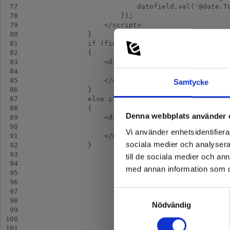
 77
 78
 79
 80
 81
 82
 83
 84
 85
Samtycke
 86
 87
 88
Denna webbplats använder 
 89
 90
Vi använder enhetsidentifierar
 91
sociala medier och analysera 
 92
 93
till de sociala medier och a
 94
med annan information som du 
 95
 96
 97
Samtyckesval
 98
Nödvändig
 99
100
101