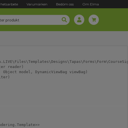
rhetsarbete
Varumärken
Bedöm oss
Om Elma
.LIVE\Files\Templates\Designs\Tapas\Forms\Form\CourseSig
er reader)

 Object model, DynamicViewBag viewBag)

ter)
