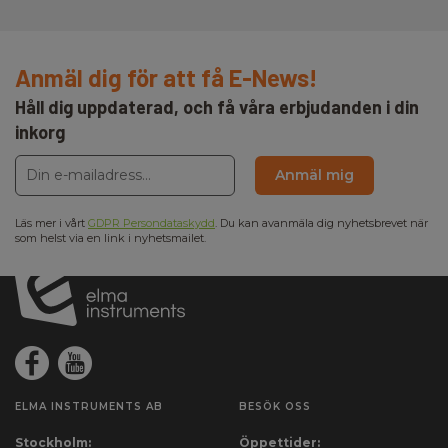
Anmäl dig för att få E-News!
Håll dig uppdaterad, och få våra erbjudanden i din
inkorg
Anmäl mig
Läs mer i vårt
GDPR Persondataskydd
. Du kan avanmäla dig nyhetsbrevet när
som helst via en link i nyhetsmailet.
ELMA INSTRUMENTS AB
BESÖK OSS
Stockholm:
Öppettider: