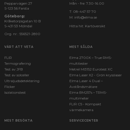
Pepparvägen 27
Mån - fre: 7.30-16.00
S-123 56 Farsta
T:
08-447 57 70
Göteborg:
M:
info@elma.se
Kråketorpsgatan 10 B
S-431 53 Mölndal
Hitta hit:
Kartöversikt
Org. nr.: 556521-2890
VÄRT ATT VETA
MEST SÅLDA
FLIR
Elma 2700X – True RMS-
Termografering
multitester
Test av JFB
Metrel MI3152 Eurotest XC
Test av solceller
Elma Laser X2 - Grön krysslaser
Ultraljudsdetektering
Elma Laser 4 Dual –
Flicker
Avståndsmätare
Isolationstest
Elma BM257s – TRMS-
multimeter
FLIR C5 - Kompakt
värmekamera
MEST BESÖKTA
SERVICECENTER