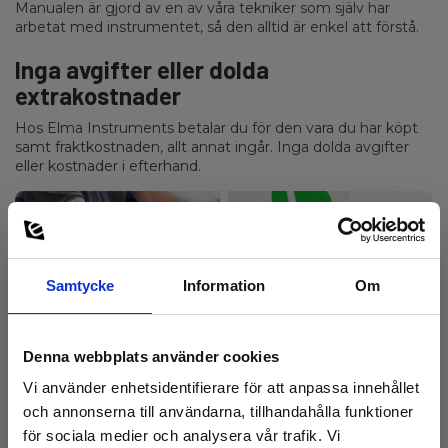
Manualen är gjord av en av våra tekniker som själv har
arbetat med instrumentet, så den alltid är enkel att förstå.
Inga avgifter eller dolda
extrakostnader
Hos Elma Instruments betalar du för den vara du har köpt
samt fraktkostnaden, allt annat ingår. Inga dolda avgifter
eller kostnader i efterhand.
Samtycke
Information
Om
Denna webbplats använder cookies
Vi använder enhetsidentifierare för att anpassa innehållet
och annonserna till användarna, tillhandahålla funktioner
för sociala medier och analysera vår trafik. Vi