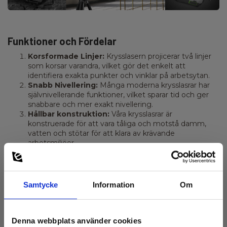
Funktioner och Fördelar
Korsformade Linjer:
Krysslasern projicerar två linjer
som korsar varandra, vilket gör det enkelt att
identifiera exakta punkter och vinklar på arbetsytan.
Snabb Nivellering:
Många moderna krysslasrar har
självnivellerande funktioner, vilket sparar tid och ger
snabbare och mer exakt nivellering.
Hållbar konstruktion:
Våra krysslasrar är
konstruerade för att vara tåliga och motstå damm,
vatten och stötar för att klara av krävande
arbetsmiljöer.
Mångsidighet:
De används för en mängd olika
applikationer, inklusive konstruktion, installation av
inredning, och till och med trädgårdsarbete.
Samtycke
Information
Om
Hur använder du en krysslaser?
Denna webbplats använder cookies