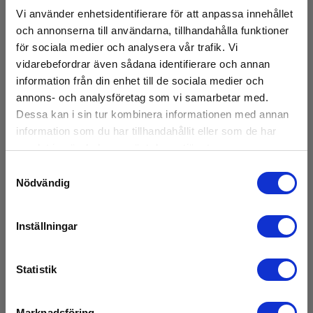
Sätt upp på stabilt underlag:
Placera krysslasern på
Vi använder enhetsidentifierare för att anpassa innehållet
ett stabilt underlag för att säkerställa korrekt
och annonserna till användarna, tillhandahålla funktioner
nivellering och undvik störningar i mätningarna.
Aktivera självnivellerande funktion:
Om din
för sociala medier och analysera vår trafik. Vi
krysslaser har en självnivellerande funktion, aktivera
vidarebefordrar även sådana identifierare och annan
den och låt lasern kalibrera sig själv för optimal
information från din enhet till de sociala medier och
prestanda.
annons- och analysföretag som vi samarbetar med.
Justera vinklar:
För att justera vinklar och linjelägen,
använd eventuella medföljande verktyg eller
Dessa kan i sin tur kombinera informationen med annan
fjärrkontrollen för att matcha ditt specifika
information som du har tillhandahållit eller som de har
arbetsbehov.
samlat in när du har använt deras tjänster.
Följ säkerhetsföreskrifter:
Använd alltid
skyddsutrustning och följ säkerhetsföreskrifterna för
Samtyckesval
laseranvändning för att minimera risker för ögon och
Nödvändig
hud.
Inställningar
Populära användningsområden för krysslaser
Statistik
Inomhus- och utomhuskonstruktion:
Idealisk för
inomhuslayout och utomhusnivellering av
grundläggande strukturer.
Installation av inredning:
Underlättar precision vid
Marknadsföring