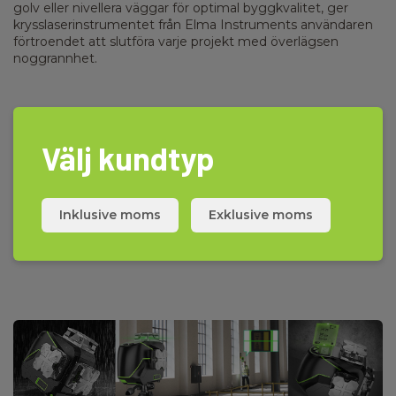
golv eller nivellera väggar för optimal byggkvalitet, ger
krysslaserinstrumentet från Elma Instruments användaren
förtroendet att slutföra varje projekt med överlägsen
noggrannhet.
Funktioner som gör skillnad
Välj kundtyp
Utforska de avancerade funktionerna hos Elma Instruments
krysslaser. Inklusive självnivellering, användarvänligt
gränssnitt, lång batteritid och mycket mer. Dessa
egenskaper kombinerade med den senaste tekniken gör
Inklusive moms
Exklusive moms
Elma Instruments krysslasrar till det självklara valet för proffs
som strävar efter överlägsen prestanda.