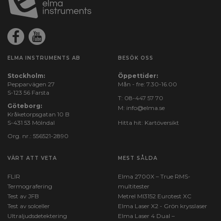
ELMA INSTRUMENTS AB
BESÖK OSS
Stockholm:
Öppettider:
Pepparvägen 27
Mån - fre: 7.30-16.00
S-123 56 Farsta
T:
08-447 57 70
Göteborg:
M:
info@elma.se
Kråketorpsgatan 10 B
S-431 53 Mölndal
Hitta hit:
Kartöversikt
Org. nr.: 556521-2890
VÄRT ATT VETA
MEST SÅLDA
FLIR
Elma 2700X – True RMS-
Termografering
multitester
Test av JFB
Metrel MI3152 Eurotest XC
Test av solceller
Elma Laser X2 - Grön krysslaser
Ultraljudsdetektering
Elma Laser 4 Dual –