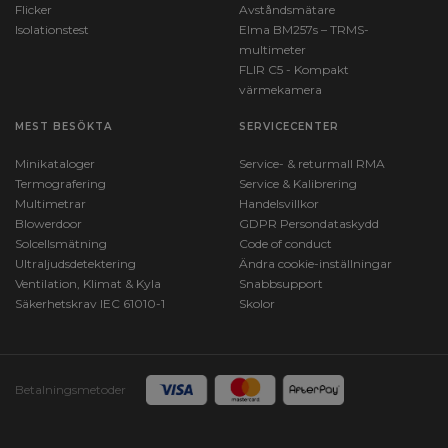
Flicker
Avståndsmätare
Isolationstest
Elma BM257s – TRMS-
multimeter
FLIR C5 - Kompakt
värmekamera
MEST BESÖKTA
SERVICECENTER
Minikataloger
Service- & returmall RMA
Termografering
Service & Kalibrering
Multimetrar
Handelsvillkor
Blowerdoor
GDPR Persondataskydd
Solcellsmätning
Code of conduct
Ultraljudsdetektering
Ändra cookie-inställningar
Ventilation, Klimat & Kyla
Snabbsupport
Säkerhetskrav IEC 61010-1
Skolor
Betalningsmetoder