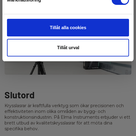
installation av hyllor, skåp och annan inredning.
Elektriskt och VVS-arbete:
Underlättar installations-
och justeringsarbeten inom elektricitet och VVS.
Tillåt alla cookies
Tillåt urval
Slutord
Krysslasrar är kraftfulla verktyg som ökar precisionen och
effektiviteten inom olika områden av bygg- och
konstruktionsindustrin. På Elma Instruments erbjuder vi ett
brett utbud av kvalitetskrysslasrar för att möta dina
specifika behov.