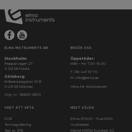
ELMA INSTRUMENTS AB
BESÖK OSS
Stockholm:
Öppettider:
Pepparvägen 27
Mån - fre: 7.30-16.00
S-123 56 Farsta
T:
08-447 57 70
Göteborg:
M:
info@elma.se
Kråketorpsgatan 10 B
S-431 53 Mölndal
Hitta hit:
Kartöversikt
Org. nr.: 556521-2890
VÄRT ATT VETA
MEST SÅLDA
FLIR
Elma 2700X – True RMS-
Termografering
multitester
Test av JFB
Metrel MI3152 Eurotest XC