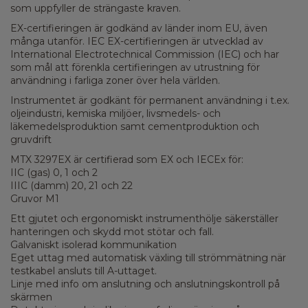
som uppfyller de strängaste kraven.
EX-certifieringen är godkänd av länder inom EU, även
många utanför. IEC EX-certifieringen är utvecklad av
International Electrotechnical Commission (IEC) och har
som mål att förenkla certifieringen av utrustning för
användning i farliga zoner över hela världen.
Instrumentet är godkänt för permanent användning i t.ex.
oljeindustri, kemiska miljöer, livsmedels- och
läkemedelsproduktion samt cementproduktion och
gruvdrift
MTX 3297EX är certifierad som EX och IECEx för:
IIC (gas) 0, 1 och 2
IIIC (damm) 20, 21 och 22
Gruvor M1
Ett gjutet och ergonomiskt instrumenthölje säkerställer
hanteringen och skydd mot stötar och fall.
Galvaniskt isolerad kommunikation
Eget uttag med automatisk växling till strömmätning när
testkabel ansluts till A-uttaget.
Linje med info om anslutning och anslutningskontroll på
skärmen