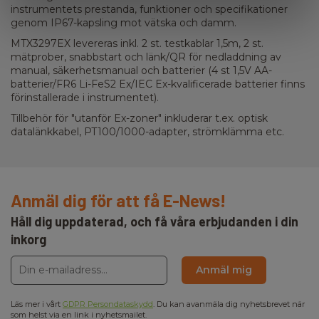
instrumentets prestanda, funktioner och specifikationer
genom IP67-kapsling mot vätska och damm.
MTX3297EX levereras inkl. 2 st. testkablar 1,5m, 2 st.
mätprober, snabbstart och länk/QR för nedladdning av
manual, säkerhetsmanual och batterier (4 st 1,5V AA-
batterier/FR6 Li-FeS2 Ex/IEC Ex-kvalificerade batterier finns
förinstallerade i instrumentet).
Tillbehör för "utanför Ex-zoner" inkluderar t.ex. optisk
datalänkkabel, PT100/1000-adapter, strömklämma etc.
Anmäl dig för att få E-News!
Håll dig uppdaterad, och få våra erbjudanden i din
inkorg
Anmäl mig
Läs mer i vårt
GDPR Persondataskydd
. Du kan avanmäla dig nyhetsbrevet när
som helst via en link i nyhetsmailet.