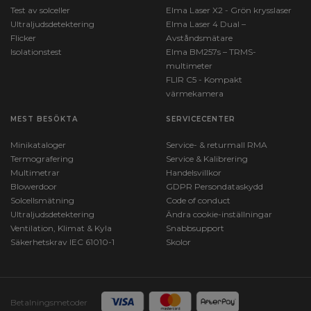
Test av solceller
Elma Laser X2 - Grön krysslaser
Ultraljudsdetektering
Elma Laser 4 Dual –
Flicker
Avståndsmätare
Isolationstest
Elma BM257s – TRMS-
multimeter
FLIR C5 - Kompakt
värmekamera
MEST BESÖKTA
SERVICECENTER
Minikataloger
Service- & returmall RMA
Termografering
Service & Kalibrering
Multimetrar
Handelsvillkor
Blowerdoor
GDPR Persondataskydd
Solcellsmätning
Code of conduct
Ultraljudsdetektering
Ändra cookie-inställningar
Ventilation, Klimat & Kyla
Snabbsupport
Säkerhetskrav IEC 61010-1
Skolor
Betalningsmetoder