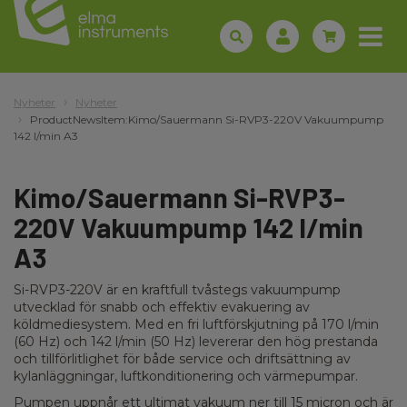
Nyheter
Nyheter
ProductNewsItem:Kimo/Sauermann Si-RVP3-220V Vakuumpump
142 l/min A3
Kimo/Sauermann Si-RVP3-
220V Vakuumpump 142 l/min
A3
Si-RVP3-220V är en kraftfull tvåstegs vakuumpump
utvecklad för snabb och effektiv evakuering av
köldmediesystem. Med en fri luftförskjutning på 170 l/min
(60 Hz) och 142 l/min (50 Hz) levererar den hög prestanda
och tillförlitlighet för både service och driftsättning av
kylanläggningar, luftkonditionering och värmepumpar.
Pumpen uppnår ett ultimat vakuum ner till 15 micron och är