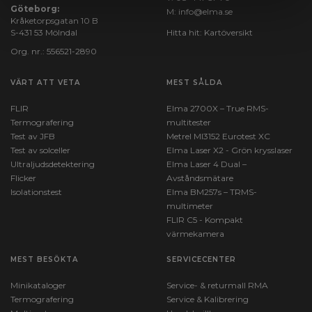
Göteborg:
M:
info@elma.se
Kråketorpsgatan 10 B
S-431 53 Mölndal
Hitta hit:
Kartöversikt
Org. nr.: 556521-2890
VÄRT ATT VETA
MEST SÅLDA
FLIR
Elma 2700X – True RMS-
Termografering
multitester
Test av JFB
Metrel MI3152 Eurotest XC
Test av solceller
Elma Laser X2 - Grön krysslaser
Ultraljudsdetektering
Elma Laser 4 Dual –
Flicker
Avståndsmätare
Isolationstest
Elma BM257s – TRMS-
multimeter
FLIR C5 - Kompakt
värmekamera
MEST BESÖKTA
SERVICECENTER
Minikataloger
Service- & returmall RMA
Termografering
Service & Kalibrering