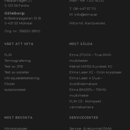
Pepparvägen 27
Mån - fre: 7.30-16.00
S-123 56 Farsta
T:
08-447 57 70
Göteborg:
M:
info@elma.se
Kråketorpsgatan 10 B
S-431 53 Mölndal
Hitta hit:
Kartöversikt
Org. nr.: 556521-2890
VÄRT ATT VETA
MEST SÅLDA
FLIR
Elma 2700X – True RMS-
Termografering
multitester
Test av JFB
Metrel MI3152 Eurotest XC
Test av solceller
Elma Laser X2 - Grön krysslaser
Ultraljudsdetektering
Elma Laser 4 Dual –
Flicker
Avståndsmätare
Isolationstest
Elma BM257s – TRMS-
multimeter
FLIR C5 - Kompakt
värmekamera
MEST BESÖKTA
SERVICECENTER
Minikataloger
Service- & returmall RMA