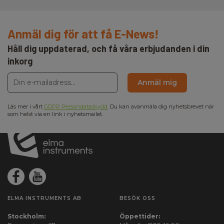
Anmäl dig för att få E-News!
Håll dig uppdaterad, och få våra erbjudanden i din
inkorg
Anmäl mig
Läs mer i vårt
GDPR Persondataskydd
. Du kan avanmäla dig nyhetsbrevet när
som helst via en link i nyhetsmailet.
ELMA INSTRUMENTS AB
BESÖK OSS
Stockholm:
Öppettider: