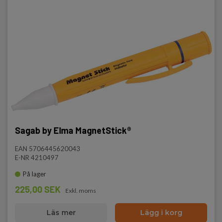
Sagab by Elma MagnetStick®
EAN 5706445620043
E-NR 4210497
På lager
225,00 SEK
Exkl. moms
Läs mer
Lägg i korg