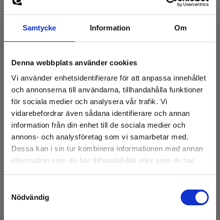
Samtycke
Information
Om
Denna webbplats använder cookies
Vi använder enhetsidentifierare för att anpassa innehållet
och annonserna till användarna, tillhandahålla funktioner
för sociala medier och analysera vår trafik. Vi
vidarebefordrar även sådana identifierare och annan
information från din enhet till de sociala medier och
annons- och analysföretag som vi samarbetar med.
Dessa kan i sin tur kombinera informationen med annan
information som du har tillhandahållit eller som de har
VoltStick® Stick Wide
samlat in när du har använt deras tjänster.
EAN 5706445240036
Samtyckesval
E-NR 4201132
Nödvändig
På lager