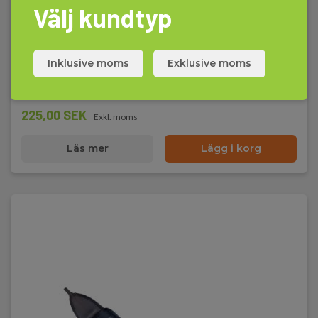
Välj kundtyp
MagnetStick®, magnetfältsindikator
EAN 7392016012096
Inklusive moms
Exklusive moms
E-NR 4201209
På lager
225,00 SEK
Exkl. moms
Läs mer
Lägg i korg