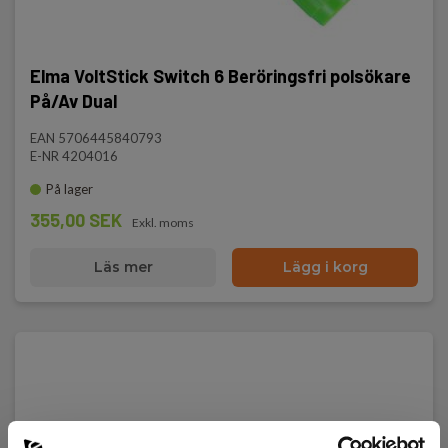
Elma VoltStick Switch 6 Beröringsfri polsökare
På/Av Dual
EAN 5706445840793
E-NR 4204016
På lager
355,00 SEK
Exkl. moms
Läs mer
Lägg i korg