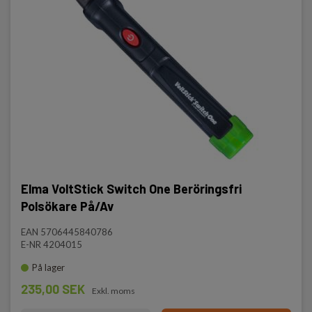
Elma VoltStick Switch One Beröringsfri
Polsökare På/Av
EAN 5706445840786
E-NR 4204015
På lager
235,00 SEK
Exkl. moms