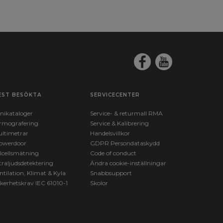
EST BESÖKTA
SERVICECENTER
nikataloger
Service- & returmall RMA
rmografering
Service & Kalibrering
ltimetrar
Handelsvillkor
owerdoor
GDPR Persondataskydd
lcellsmätning
Code of conduct
traljudsdetektering
Ändra cookie-inställningar
ntilation, Klimat & Kyla
Snabbsupport
kerhetskrav IEC 61010-1
Skolor