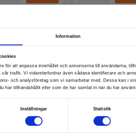
Information
cookies
e för att anpassa innehållet och annonserna till användarna, tillh
vår trafik. Vi vidarebefordrar även sådana identifierare och anna
nnons- och analysföretag som vi samarbetar med. Dessa kan i sin
har tillhandahållit eller som de har samlat in när du har använt 
el A1836 Adapter för
Metrel A1837 Adapter f
Inställningar
Statistik
emperaturprobe
PV-referenscell
3831063439936
EAN 3831063439943