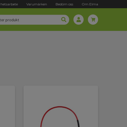
rhetsarbete
Varumärken
Bedöm oss
Om Elma