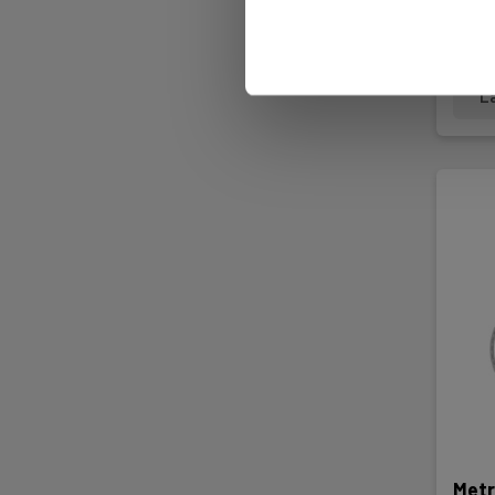
Sna
665,
L
Metr