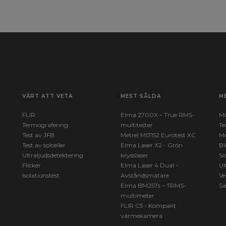
VÄRT ATT VETA
MEST SÅLDA
M
FLIR
Elma 2700X – True RMS-
Mi
Termografering
multitester
Te
Test av JFB
Metrel MI3152 Eurotest XC
Mu
Test av solceller
Elma Laser X2 - Grön
Bl
Ultraljudsdetektering
krysslaser
So
Flicker
Elma Laser 4 Dual –
Ul
Isolationstest
Avståndsmätare
Ve
Elma BM257s – TRMS-
Sä
multimeter
FLIR C5 - Kompakt
värmekamera