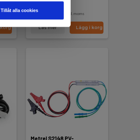
På lager
Tillåt alla cookies
1 195,00 SEK
Exkl. moms
 korg
Läs mer
Lägg i korg
Metrel S2148 PV-