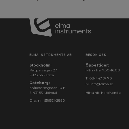
ELMA INSTRUMENTS AB
BESÖK OSS
Stockholm:
Öppettider:
Pepparvägen 27
Mån - fre: 7.30-16.00
S-123 56 Farsta
T:
08-447 57 70
Göteborg:
M:
info@elma.se
Kråketorpsgatan 10 B
S-431 53 Mölndal
Hitta hit:
Kartöversikt
Org. nr.: 556521-2890