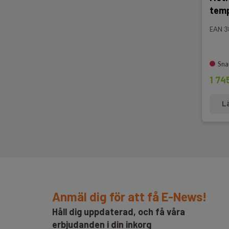
temp
EAN 
Sna
1 74
L
Anmäl dig för att få E-News!
Håll dig uppdaterad, och få våra
erbjudanden i din inkorg