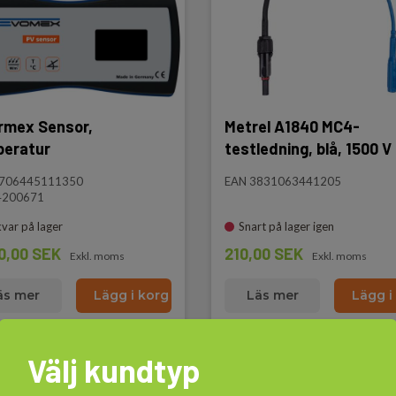
rmex Sensor,
Metrel A1840 MC4-
eratur
testledning, blå, 1500 V
5706445111350
EAN 3831063441205
4200671
kvar på lager
Snart på lager igen
0,00 SEK
210,00 SEK
Exkl. moms
Exkl. moms
äs mer
Lägg i korg
Läs mer
Lägg i
Välj kundtyp
el A1847 Kommunikationskabel används för
nsluta två referensceller för solinstrålning och