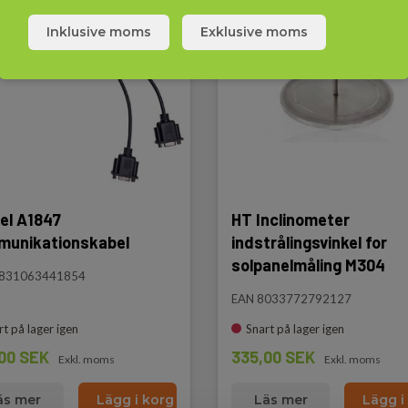
emperaturprober till Metrel PV Remote.
Inklusive moms
Exklusive moms
el A1847
HT Inclinometer
unikationskabel
indstrålingsvinkel for
solpanelmåling M304
3831063441854
EAN 8033772792127
rt på lager igen
Snart på lager igen
00 SEK
335,00 SEK
Exkl. moms
Exkl. moms
äs mer
Lägg i korg
Läs mer
Lägg i