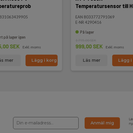
eratureprob
Temperatursensor till 
3831063439905
EAN 8033772791069
E-NR 4290416
På lager
rt på lager igen
1 795,00 SEK
5,00 SEK
999,00 SEK
Exkl. moms
Exkl. moms
äs mer
Lägg i korg
Läs mer
Lägg i
Lä
Anmäl mig
ny