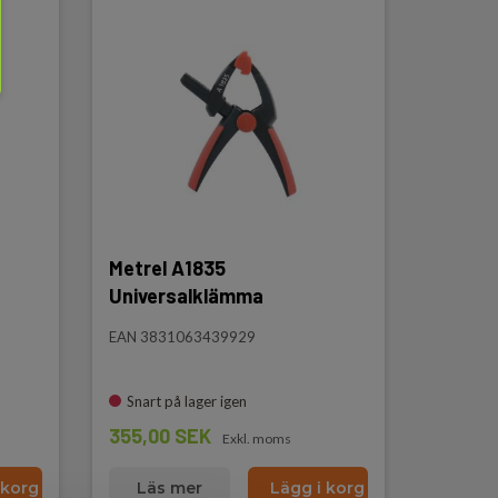
Metrel A1835
Universalklämma
EAN 3831063439929
Snart på lager igen
355,00 SEK
Exkl. moms
 korg
Läs mer
Lägg i korg