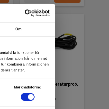
Om
andahålla funktioner för
n information från din enhet
 tur kombinera informationen
deras tjänster.
ör
HT PT305 Temperaturprob,
Marknadsföring
PT1000
EAN 8052870674128
E-NR 4290811