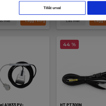
rt på lager igen
Snart på lager igen
Tillåt urval
00 SEK
820,00 SEK
Exkl. moms
Exkl. moms
äs mer
Lägg i korg
Läs mer
Lägg i
44 %
el A1833 PV-
HT PT300N