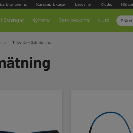
ice & kalibrering
Kunskap & kurser
Ladda ner
Outlet
Hållba
Lösningar
Nyheter
Serviceportal
Kurs
ning
Tillbehör – Solmätning
lmätning