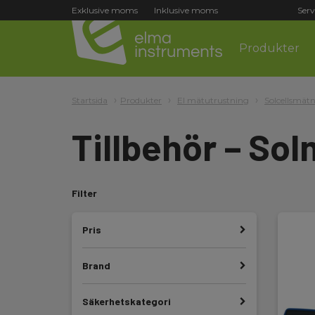
Exklusive moms
Inklusive moms
Serv
Produkter
Startsida
Produkter
El mätutrustning
Solcellsmät
Tillbehör – So
Filter
Pris
Brand
Säkerhetskategori