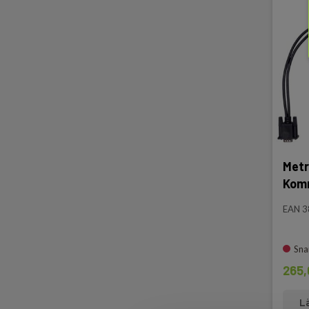
två t
Metr
Komm
EAN 
Sna
265,
L