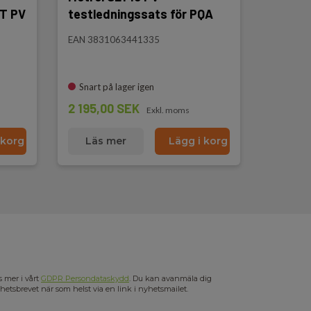
HT PV
testledningssats för PQA
EAN 3831063441335
Snart på lager igen
2 195,00 SEK
Exkl. moms
 korg
Läs mer
Lägg i korg
s mer i vårt
GDPR Persondataskydd
. Du kan avanmäla dig
hetsbrevet när som helst via en link i nyhetsmailet.