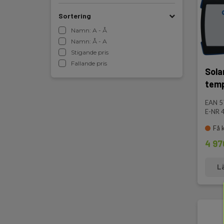
Sortering
Namn: A - Å
Namn: Å - A
Stigande pris
Fallande pris
Sola
temp
EAN 
E-NR 
Få 
4 97
L
Metr
att a