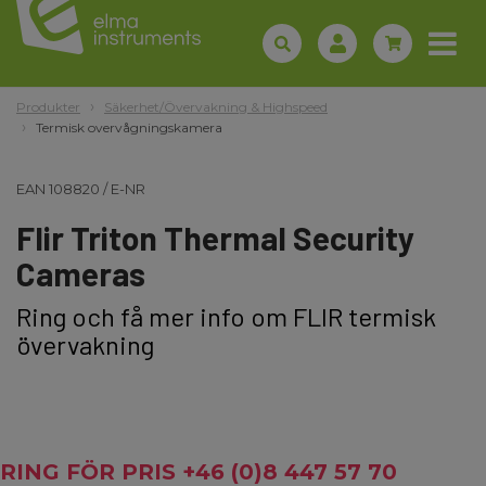
Produkter
Säkerhet/Övervakning & Highspeed
Termisk overvågningskamera
EAN
108820
/
E-NR
Flir Triton Thermal Security
Cameras
Ring och få mer info om FLIR termisk
övervakning
RING FÖR PRIS +46 (0)8 447 57 70