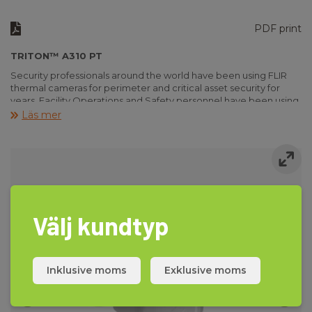
PDF print
TRITON™ A310 PT
Security professionals around the world have been using FLIR
thermal cameras for perimeter and critical asset security for
years. Facility Operations and Safety personnel have been using
FLIR cameras to gather non-contact temperature
Läs mer
measurements and condition monitoring data for decades.
A310F and A310PT cameras are the first in the world to combine
thermal and visible light video security imaging with automated
safety monitoring based on the detection of temperature
measurement thresholds.
Triton™ F-Series ID
The FLIR Triton™ F-Series ID thermal security cameras set the
Välj kundtyp
new standard of perimeter protection for critical infrastructure.
The Triton F-Series ID features best-in-class thermal imaging
detail and high-performance onboard analytics for classifying
human or vehicular intrusions. FLIR’s premium line offers five
Inklusive moms
Exklusive moms
models with full 640 × 480 thermal resolution, longer detection
ranges, and better analytics performance than ever before.
Triton™ PT-Series HD