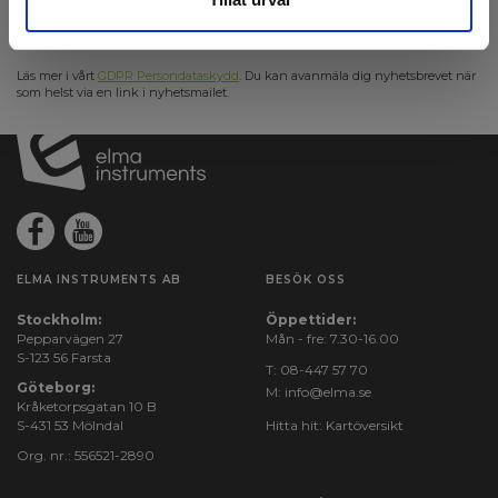
Anmäl mig
Läs mer i vårt
GDPR Persondataskydd
. Du kan avanmäla dig nyhetsbrevet när
som helst via en link i nyhetsmailet.
ELMA INSTRUMENTS AB
BESÖK OSS
Stockholm:
Öppettider:
Pepparvägen 27
Mån - fre: 7.30-16.00
S-123 56 Farsta
T:
08-447 57 70
Göteborg:
M:
info@elma.se
Kråketorpsgatan 10 B
S-431 53 Mölndal
Hitta hit:
Kartöversikt
Org. nr.: 556521-2890