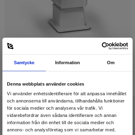
The FLIR Triton™ PT-Series HD is our most advanced dual-sensor
security system, combining a cooled or uncooled 640 × 480
resolution thermal sensor, a 1080p HD visible-light imaging
sensor, and a high speed, precision pan/tilt system. The Triton PT-
Series HD integrates easily with FLIR United VMS 8.0, as well as
other major third party video management systems, making it
an extremely versatile solution for critical infrastructure
protection in total darkness, bright sun, and adverse conditions.
Samtycke
Information
Om
Denna webbplats använder cookies
Vi använder enhetsidentifierare för att anpassa innehållet
och annonserna till användarna, tillhandahålla funktioner
för sociala medier och analysera vår trafik. Vi
vidarebefordrar även sådana identifierare och annan
Ladda ner
information från din enhet till de sociala medier och
annons- och analysföretag som vi samarbetar med.