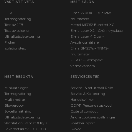
VÄRT ATT VETA
MEST SÅLDA
FLIR
Elma 2700X – True RMS-
Termografering
multitester
Test av JFB
Metrel MI3152 Eurotest XC
Test av solceller
Elma Laser X2 - Grön krysslaser
Ultraljudsdetektering
Elma Laser 4 Dual –
Flicker
Avståndsmätare
Isolationstest
Elma BM257s – TRMS-
multimeter
FLIR C5 - Kompakt
värmekamera
MEST BESÖKTA
SERVICECENTER
Minikataloger
Service- & returmall RMA
Termografering
Service & Kalibrering
Multimetrar
Handelsvillkor
Blowerdoor
GDPR Persondataskydd
Solcellsmätning
Code of conduct
Ultraljudsdetektering
Ändra cookie-inställningar
Ventilation, Klimat & Kyla
Snabbsupport
Säkerhetskrav IEC 61010-1
Skolor