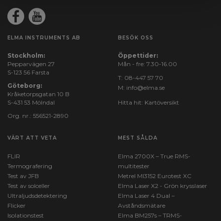
ELMA INSTRUMENTS AB
BESÖK OSS
Stockholm:
Öppettider:
Pepparvägen 27
Mån - fre: 7.30-16.00
S-123 56 Farsta
T:
08-447 57 70
Göteborg:
M:
info@elma.se
Kråketorpsgatan 10 B
S-431 53 Mölndal
Hitta hit:
Kartöversikt
Org. nr.: 556521-2890
VÄRT ATT VETA
MEST SÅLDA
FLIR
Elma 2700X – True RMS-
Termografering
multitester
Test av JFB
Metrel MI3152 Eurotest XC
Test av solceller
Elma Laser X2 - Grön krysslaser
Ultraljudsdetektering
Elma Laser 4 Dual –
Flicker
Avståndsmätare
Isolationstest
Elma BM257s – TRMS-