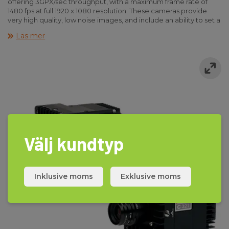
offering 3GPX/sec throughput, with a maximum frame rate of
1480 fps at full 1920 x 1080 resolution. These cameras provide
very high quality, low noise images, and include an ability to set a
new CSR default that provides a high-quality image right at
Läs mer
boot-up for fast and convenient set-up. They are small, rugged,
and built in the same form factor as other Miro C cameras,
making them perfect to incorporate into already established
automotive crash test imaging solutions. Tested and proven to
withstand shocks of up to 170G and vibration of 24 Grms, the
cameras also come with an internal back-up battery and Flash,
to ensure critical test images are captures and saved.
The cameras use a sensor with tightly packed 10 micron pixels
for great light sensitivity. When combined with advanced
features shots are delivered quickly with clear detail. 25 shots
Välj kundtyp
can be saved into the 240GB Flash before downloading is
required, ideal for situations with repeat setups or experiments.
These new features can help improve speed and image quality
both on the auto test floor and in cutting edge laboratories. The
Inklusive moms
Exklusive moms
combination of on-camera battery and the non-volatile Flash
keeps data safe in the event of power loss.