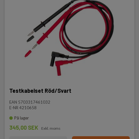
Testkabelset Röd/Svart
EAN 5703317461032
E-NR 4210658
På lager
345,00 SEK
Exkl. moms