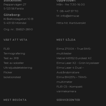
Stockholm:
Öppettider:
Pepparvägen 27
Mån - fre: 7.30-16.00
S-123 56 Farsta
T:
08-447 57 70
Göteborg:
M:
info@elma.se
Kråketorpsgatan 10 B
S-431 53 Mölndal
Hitta hit:
Kartöversikt
Org. nr.: 556521-2890
VÄRT ATT VETA
MEST SÅLDA
FLIR
Elma 2700X – True RMS-
Termografering
multitester
Test av JFB
Metrel MI3152 Eurotest XC
Test av solceller
Elma Laser X2 - Grön krysslaser
Ultraljudsdetektering
Elma Laser 4 Dual –
Flicker
Avståndsmätare
Isolationstest
Elma BM257s – TRMS-
multimeter
FLIR C5 - Kompakt
värmekamera
MEST BESÖKTA
SERVICECENTER