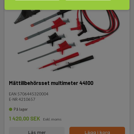
Mättillbehörsset multimeter 44100
EAN 5706445320004
E-NR 4210657
På lager
1 420,00 SEK
Exkl. moms
Läs mer
Lägg i korg