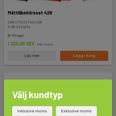
Mättillbehörsset 426
EAN 5703317461308
E-NR 4210656
På lager
1 220,00 SEK
Exkl. moms
Läs mer
Lägg i korg
Välj kundtyp
Inklusive moms
Exklusive moms