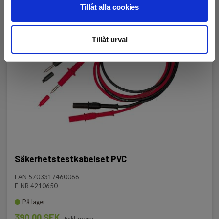
Tillåt alla cookies
Tillåt urval
Säkerhetstestkabelset PVC
EAN 5703317460066
E-NR 4210650
På lager
390,00 SEK
Exkl. moms