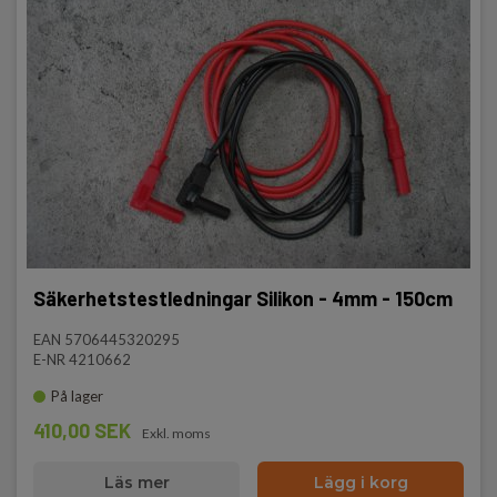
Säkerhetstestledningar Silikon - 4mm - 150cm
EAN 5706445320295
E-NR 4210662
På lager
410,00 SEK
Exkl. moms
Läs mer
Lägg i korg