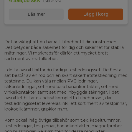
4 395,00 SEK
Exkl. moms
Läs mer
Lägg i korg
Det är viktigt att du har rätt tillbehör till dina instrument.
Det betyder både säkerhet för dig och säkerhet för stabila
mätningar. Vi marknadsför därför ett mycket brett
sortiment av mättillbehör.
I detta avsnitt hittar du färdiga testledningsset. De flesta
set består av en röd och en svart säkerhetstestledning med
testpinne. Du kan välja mellan PVC-ledningar,
silikonledningar, set med bara banankontakter, set med
vinkelkontakter samt set med inbyggda säkringar. I det
avsnittet hittar du också kompletta tillbehörsset, där
testledningssetet levereras inkl. ett sortiment av testpinnar,
krokodilklämmor, gripklor m.m.
Kom också ihåg övriga tillbehör som t.ex. kabeltrummor,
testledningar, testpinnar, banankontakter, magnetprober
och bussningar. Se avsnitten för dessa produkter.