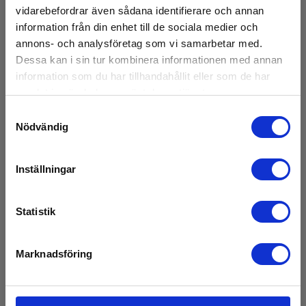
vidarebefordrar även sådana identifierare och annan
information från din enhet till de sociala medier och
annons- och analysföretag som vi samarbetar med.
Provledningsset m. ø2/4mm testpinnar &
Dessa kan i sin tur kombinera informationen med annan
krokodillklämmor
information som du har tillhandahållit eller som de har
EAN 5703317660022
samlat in när du har använt deras tjänster.
E-NR 4290392
Samtyckesval
Nödvändig
På lager
350,00 SEK
Exkl. moms
Inställningar
Läs mer
Lägg i korg
Statistik
Marknadsföring