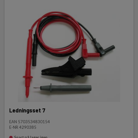
Ledningsset 7
EAN 5703534830154
E-NR 4290385
Snart på lager igen