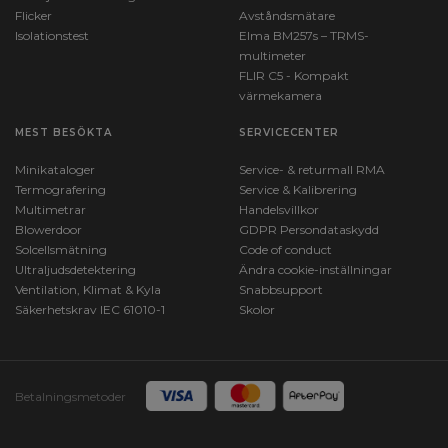
Flicker
Avståndsmätare
Isolationstest
Elma BM257s – TRMS-
multimeter
FLIR C5 - Kompakt
värmekamera
MEST BESÖKTA
SERVICECENTER
Minikataloger
Service- & returmall RMA
Termografering
Service & Kalibrering
Multimetrar
Handelsvillkor
Blowerdoor
GDPR Persondataskydd
Solcellsmätning
Code of conduct
Ultraljudsdetektering
Ändra cookie-inställningar
Ventilation, Klimat & Kyla
Snabbsupport
Säkerhetskrav IEC 61010-1
Skolor
Betalningsmetoder