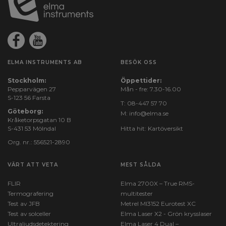
ELMA INSTRUMENTS AB
BESÖK OSS
Stockholm:
Öppettider:
Pepparvägen 27
Mån - fre: 7.30-16.00
S-123 56 Farsta
T:
08-447 57 70
Göteborg:
M:
info@elma.se
Kråketorpsgatan 10 B
S-431 53 Mölndal
Hitta hit:
Kartöversikt
Org. nr.: 556521-2890
VÄRT ATT VETA
MEST SÅLDA
FLIR
Elma 2700X – True RMS-
Termografering
multitester
Test av JFB
Metrel MI3152 Eurotest XC
Test av solceller
Elma Laser X2 - Grön krysslaser
Ultraljudsdetektering
Elma Laser 4 Dual –