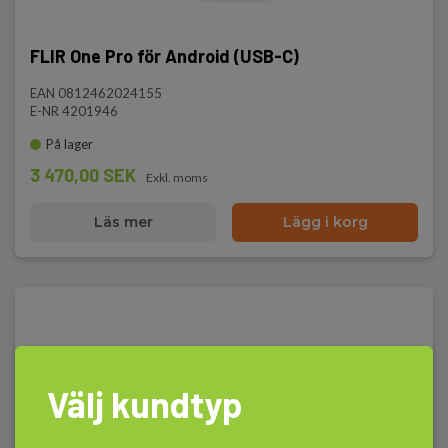
FLIR One Pro för Android (USB-C)
EAN 0812462024155
E-NR 4201946
På lager
3 470,00 SEK
Exkl. moms
Läs mer
Lägg i korg
Välj kundtyp