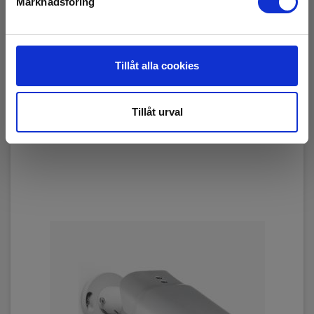
Marknadsföring
FLIR Triton FH-Series R
EAN 108814
RING FÖR PRIS +46 (0)8 447 57 70
Tillåt alla cookies
Läs mer
Tillåt urval