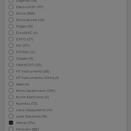
Digitron (16)
Electro PJP (117)
Elma (388)
Elma service (45)
Elspec (15)
EuroSMC (4)
EXFO (27)
Flir (177)
FOTRIC (4)
Gossen (5)
HIKMICRO (33)
HT Instruments (56)
HT Instruments / Elma (1)
Ideal (4)
Kimo Sauermann (259)
Kurth Electronic (9)
Kyoritsu (73)
Leica Geosystems (41)
Look Solutions (16)
Metrel (174)
Minicam (88)