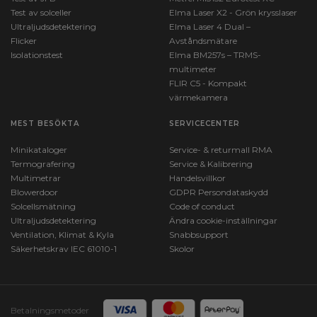
Test av solceller
Elma Laser X2 - Grön krysslaser
Ultraljudsdetektering
Elma Laser 4 Dual –
Flicker
Avståndsmätare
Isolationstest
Elma BM257s – TRMS-
multimeter
FLIR C5 - Kompakt
värmekamera
MEST BESÖKTA
SERVICECENTER
Minikataloger
Service- & returmall RMA
Termografering
Service & Kalibrering
Multimetrar
Handelsvillkor
Blowerdoor
GDPR Persondataskydd
Solcellsmätning
Code of conduct
Ultraljudsdetektering
Ändra cookie-inställningar
Ventilation, Klimat & Kyla
Snabbsupport
Säkerhetskrav IEC 61010-1
Skolor
Betalningsmetoder