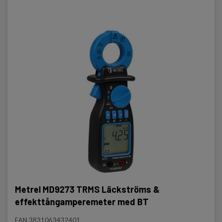
Metrel MD9273 TRMS Läckströms &
effekttångamperemeter med BT
EAN 3831063432401