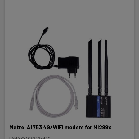
Metrel A1753 4G/WiFi modem for MI289x
EAN 3831063435440