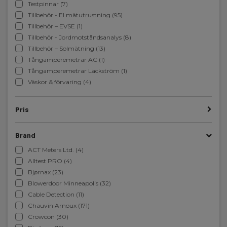
Testpinnar (7)
Tillbehör - El mätutrustning (95)
Tillbehör – EVSE (1)
Tillbehör - Jordmotståndsanalys (8)
Tillbehör – Solmätning (13)
Tångamperemetrar AC (1)
Tångamperemetrar Läckström (1)
Väskor & förvaring (4)
Pris
Brand
ACT Meters Ltd. (4)
Alltest PRO (4)
Bjørnax (23)
Blowerdoor Minneapolis (32)
Cable Detection (11)
Chauvin Arnoux (171)
Crowcon (30)