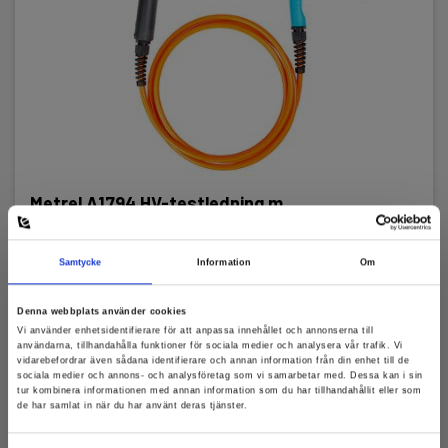
Metrel A1794 HV-testledning m.
krokodilklämma, svart, 3 m
Samtycke
Information
Om
EAN 3831063440789
Snart på lager igen
Denna webbplats använder cookies
1 945,00 SEK
Exkl. moms
Vi använder enhetsidentifierare för att anpassa innehållet och annonserna till
användarna, tillhandahålla funktioner för sociala medier och analysera vår trafik. Vi
vidarebefordrar även sådana identifierare och annan information från din enhet till de
Läs mer
Lägg i korg
sociala medier och annons- och analysföretag som vi samarbetar med. Dessa kan i sin
tur kombinera informationen med annan information som du har tillhandahållit eller som
de har samlat in när du har använt deras tjänster.