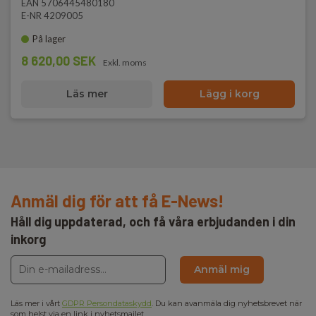
EAN 5706445480180
E-NR 4209005
På lager
8 620,00 SEK
Exkl. moms
Läs mer
Lägg i korg
Anmäl dig för att få E-News!
Håll dig uppdaterad, och få våra erbjudanden i din
inkorg
Anmäl mig
Läs mer i vårt
GDPR Persondataskydd
. Du kan avanmäla dig nyhetsbrevet när
som helst via en link i nyhetsmailet.