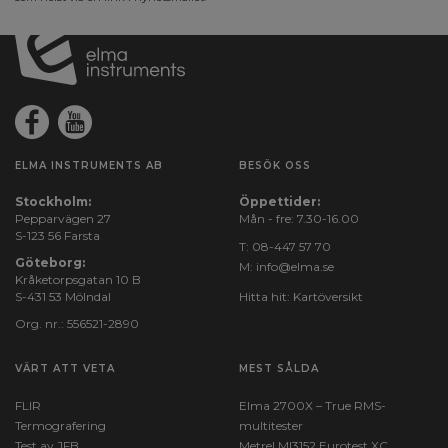
ELMA INSTRUMENTS AB
BESÖK OSS
Stockholm:
Öppettider:
Pepparvägen 27
Mån - fre: 7.30-16.00
S-123 56 Farsta
T:
08-447 57 70
Göteborg:
M:
info@elma.se
Kråketorpsgatan 10 B
S-431 53 Mölndal
Hitta hit:
Kartöversikt
Org. nr.: 556521-2890
VÄRT ATT VETA
MEST SÅLDA
FLIR
Elma 2700X – True RMS-
Termografering
multitester
Test av JFB
Metrel MI3152 Eurotest XC